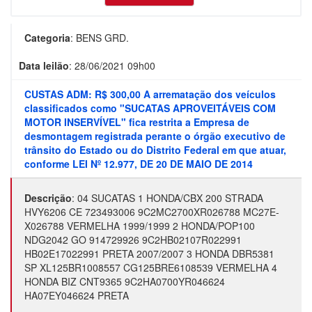
Categoria
:
BENS GRD.
Data leilão
:
28/06/2021 09h00
CUSTAS ADM: R$ 300,00 A arrematação dos veículos
classificados como "SUCATAS APROVEITÁVEIS COM
MOTOR INSERVÍVEL" fica restrita a Empresa de
desmontagem registrada perante o órgão executivo de
trânsito do Estado ou do Distrito Federal em que atuar,
conforme LEI Nº 12.977, DE 20 DE MAIO DE 2014
Descrição
:
04 SUCATAS 1 HONDA/CBX 200 STRADA
HVY6206 CE 723493006 9C2MC2700XR026788 MC27E-
X026788 VERMELHA 1999/1999 2 HONDA/POP100
NDG2042 GO 914729926 9C2HB02107R022991
HB02E17022991 PRETA 2007/2007 3 HONDA DBR5381
SP XL125BR1008557 CG125BRE6108539 VERMELHA 4
HONDA BIZ CNT9365 9C2HA0700YR046624
HA07EY046624 PRETA