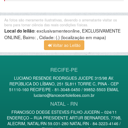
As fotos são meramente ilustrativas, devendo o arrematante visitar os
bens para tomar ciência das reais condições físicas.
:
exclusivamenteonline, EXCLUSIVAMENTE
Local do leilão
ONLINE, Bairro: , Cidade: (.)
(localização em mapa)
Voltar ao Leilão
RECIFE-PE
LUCIANO RESENDE RODRIGUES JUCEPE 315/98 AV.
REPÚBLICA DO LÍBANO, 251 SL811 TORRE C, PINA - CEP
51110-160 RECIFE/PE - 81-3048-0450 / 99852-5503 EMAIL
luciano@lancecertoleiloes.com.br
NATAL - RN
FRANCISCO DOEGE ESTEVES FILHO JUCERN – 024/11
ENDEREÇO – RUA PRESIDENTE ARTUR BERNARDES, 779B,
ALECRIM, NATAL/RN 59.031-280 NATAL/RN - 84-3223-4146 /