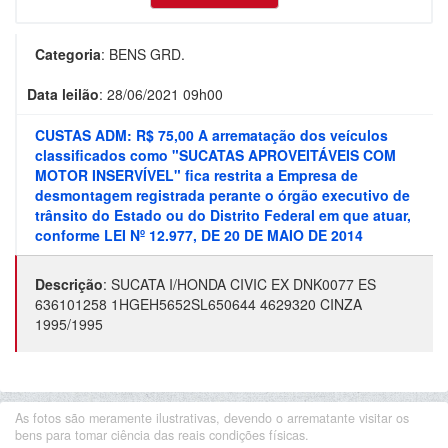
Categoria
:
BENS GRD.
Data leilão
:
28/06/2021 09h00
CUSTAS ADM: R$ 75,00 A arrematação dos veículos
classificados como "SUCATAS APROVEITÁVEIS COM
MOTOR INSERVÍVEL" fica restrita a Empresa de
desmontagem registrada perante o órgão executivo de
trânsito do Estado ou do Distrito Federal em que atuar,
conforme LEI Nº 12.977, DE 20 DE MAIO DE 2014
Descrição
:
SUCATA I/HONDA CIVIC EX DNK0077 ES
636101258 1HGEH5652SL650644 4629320 CINZA
1995/1995
As fotos são meramente ilustrativas, devendo o arrematante visitar os
bens para tomar ciência das reais condições físicas.