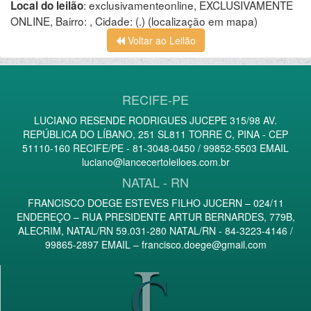
:
exclusivamenteonline, EXCLUSIVAMENTE
Local do leilão
ONLINE, Bairro: , Cidade: (.)
(localização em mapa)
Voltar ao Leilão
RECIFE-PE
LUCIANO RESENDE RODRIGUES JUCEPE 315/98 AV.
REPÚBLICA DO LÍBANO, 251 SL811 TORRE C, PINA - CEP
51110-160 RECIFE/PE - 81-3048-0450 / 99852-5503 EMAIL
luciano@lancecertoleiloes.com.br
NATAL - RN
FRANCISCO DOEGE ESTEVES FILHO JUCERN – 024/11
ENDEREÇO – RUA PRESIDENTE ARTUR BERNARDES, 779B,
ALECRIM, NATAL/RN 59.031-280 NATAL/RN - 84-3223-4146 /
99865-2897 EMAIL –
francisco.doege@gmail.com