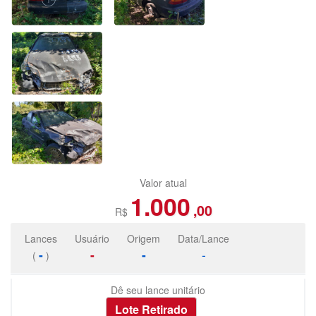
Valor atual
1.000
,00
R$
Lances
Usuário
Origem
Data/Lance
-
-
-
-
(
)
Dê seu lance unitário