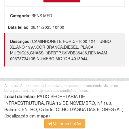
Categoria
:
BENS MED.
Data leilão
:
28/11/2025 10h00
Descrição
:
CAMINHONETE FORD/F1000 4X4 TURBO
XL,ANO 1997,COR BRANCA,DIESEL, PLACA
MUE9C25,CHASSI 9BFBTPJ69VDB35465,RENAVAM
00678734135,NUMERO MOTOR 4018944
As fotos são meramente ilustrativas, devendo o arrematante visitar os
bens para tomar ciência das reais condições físicas.
:
PÁTIO SECRETARIA DE
Local do leilão
INFRAESTRUTURA, RUA 15 DE NOVEMBRO, Nº 160,
Bairro: CENTRO, Cidade: OLHO D'ÁGUA DAS FLORES (AL)
(localização em mapa)
Voltar ao Leilão