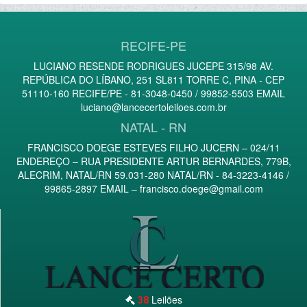
RECIFE-PE
LUCIANO RESENDE RODRIGUES JUCEPE 315/98 AV.
REPÚBLICA DO LÍBANO, 251 SL811 TORRE C, PINA - CEP
51110-160 RECIFE/PE - 81-3048-0450 / 99852-5503 EMAIL
luciano@lancecertoleiloes.com.br
NATAL - RN
FRANCISCO DOEGE ESTEVES FILHO JUCERN – 024/11
ENDEREÇO – RUA PRESIDENTE ARTUR BERNARDES, 779B,
ALECRIM, NATAL/RN 59.031-280 NATAL/RN - 84-3223-4146 /
99865-2897 EMAIL –
francisco.doege@gmail.com
Leilões
38