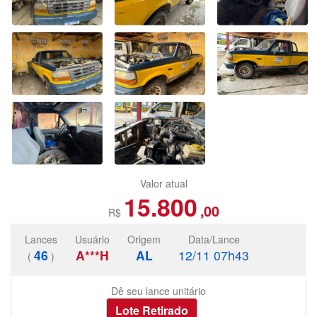
Valor atual
15.800
,00
R$
Lances
Usuário
Origem
Data/Lance
46
A***H
AL
12/11 07h43
(
)
Dê seu lance unitário