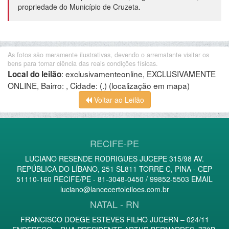
propriedade do Município de Cruzeta.
As fotos são meramente ilustrativas, devendo o arrematante visitar os
bens para tomar ciência das reais condições físicas.
:
exclusivamenteonline, EXCLUSIVAMENTE
Local do leilão
ONLINE, Bairro: , Cidade: (.)
(localização em mapa)
Voltar ao Leilão
RECIFE-PE
LUCIANO RESENDE RODRIGUES JUCEPE 315/98 AV.
REPÚBLICA DO LÍBANO, 251 SL811 TORRE C, PINA - CEP
51110-160 RECIFE/PE - 81-3048-0450 / 99852-5503 EMAIL
luciano@lancecertoleiloes.com.br
NATAL - RN
FRANCISCO DOEGE ESTEVES FILHO JUCERN – 024/11