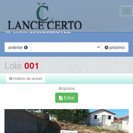
Tog
Leilão
290526IMOVEL
anterior
próximo
Lote
001
Histório de lances
Arquivos
Edital