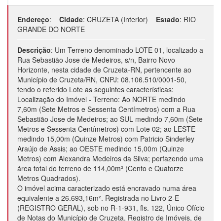
Endereço
:
Cidade
:
CRUZETA (Interior)
Estado
:
RIO
GRANDE DO NORTE
Descrição
:
Um Terreno denominado LOTE 01, localizado a
Rua Sebastião Jose de Medeiros, s/n, Bairro Novo
Horizonte, nesta cidade de Cruzeta-RN, pertencente ao
Município de Cruzeta/RN, CNPJ: 08.106.510/0001-50,
tendo o referido Lote as seguintes características:
Localização do Imóvel - Terreno: Ao NORTE medindo
7,60m (Sete Metros e Sessenta Centímetros) com a Rua
Sebastião Jose de Medeiros; ao SUL medindo 7,60m (Sete
Metros e Sessenta Centímetros) com Lote 02; ao LESTE
medindo 15,00m (Quinze Metros) com Patricio Sinderley
Araújo de Assis; ao OESTE medindo 15,00m (Quinze
Metros) com Alexandra Medeiros da Silva; perfazendo uma
área total do terreno de 114,00m² (Cento e Quatorze
Metros Quadrados).
O imóvel acima caracterizado está encravado numa área
equivalente a 26.693,16m². Registrada no Livro 2-E
(REGISTRO GERAL), sob no R-1-931, fls. 122, Único Ofício
de Notas do Município de Cruzeta, Registro de Imóveis, de