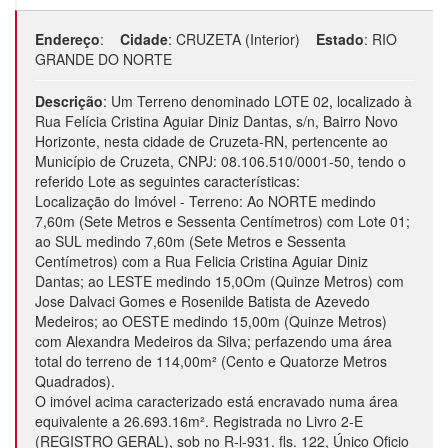
Endereço
:
Cidade
:
CRUZETA (Interior)
Estado
:
RIO
GRANDE DO NORTE
Descrição
:
Um Terreno denominado LOTE 02, localizado à
Rua Felícia Cristina Aguiar Diniz Dantas, s/n, Bairro Novo
Horizonte, nesta cidade de Cruzeta-RN, pertencente ao
Município de Cruzeta, CNPJ: 08.106.510/0001-50, tendo o
referido Lote as seguintes características:
Localização do Imóvel - Terreno: Ao NORTE medindo
7,60m (Sete Metros e Sessenta Centímetros) com Lote 01;
ao SUL medindo 7,60m (Sete Metros e Sessenta
Centímetros) com a Rua Felicia Cristina Aguiar Diniz
Dantas; ao LESTE medindo 15,0Om (Quinze Metros) com
Jose Dalvaci Gomes e Rosenilde Batista de Azevedo
Medeiros; ao OESTE medindo 15,00m (Quinze Metros)
com Alexandra Medeiros da Silva; perfazendo uma área
total do terreno de 114,00m² (Cento e Quatorze Metros
Quadrados).
O imóvel acima caracterizado está encravado numa área
equivalente a 26.693.16m². Registrada no Livro 2-E
(REGISTRO GERAL), sob no R-l-931. fls. 122, Único Oficio