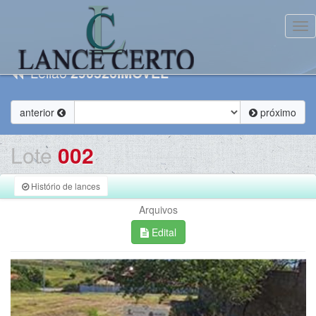
Tog
Leilão
290526IMOVEL
anterior
próximo
Lote
002
Histório de lances
Arquivos
Edital