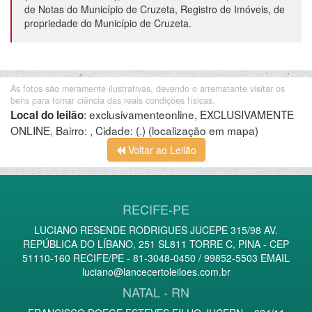
de Notas do Município de Cruzeta, Registro de Imóveis, de
propriedade do Município de Cruzeta.
As fotos são meramente ilustrativas, devendo o arrematante visitar os
bens para tomar ciência das reais condições físicas.
:
exclusivamenteonline, EXCLUSIVAMENTE
Local do leilão
ONLINE, Bairro: , Cidade: (.)
(localização em mapa)
Voltar ao Leilão
RECIFE-PE
LUCIANO RESENDE RODRIGUES JUCEPE 315/98 AV.
REPÚBLICA DO LÍBANO, 251 SL811 TORRE C, PINA - CEP
51110-160 RECIFE/PE - 81-3048-0450 / 99852-5503 EMAIL
luciano@lancecertoleiloes.com.br
NATAL - RN