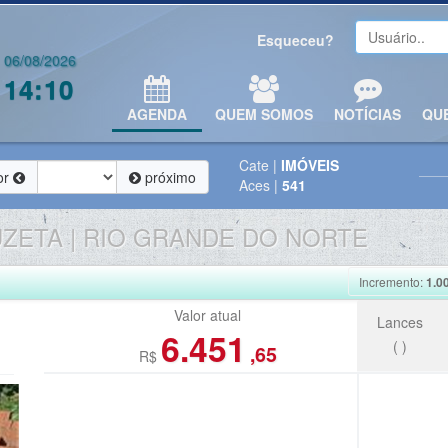
Esqueceu?
06/08/2026
14:10
AGENDA
QUEM SOMOS
NOTÍCIAS
QU
Cate
|
IMÓVEIS
or
próximo
Aces
|
541
ZETA | RIO GRANDE DO NORTE
Incremento:
1.0
Valor atual
Lances
6.451
(
)
,65
R$