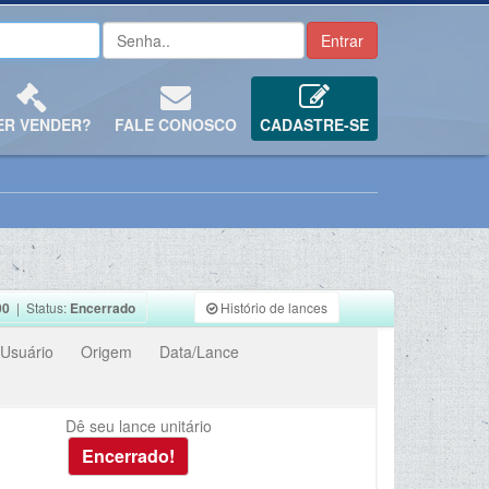
ER VENDER?
FALE CONOSCO
CADASTRE-SE
00
| Status:
Encerrado
Histório de lances
Usuário
Origem
Data/Lance
Dê seu lance unitário