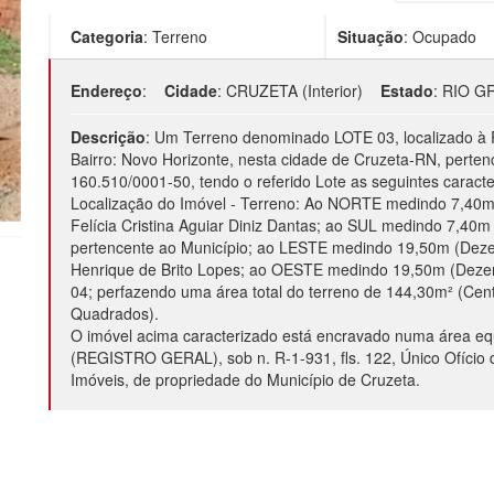
Categoria
:
Terreno
Situação
:
Ocupado
Endereço
:
Cidade
:
CRUZETA (Interior)
Estado
:
RIO G
Descrição
:
Um Terreno denominado LOTE 03, localizado à Rua
Bairro: Novo Horizonte, nesta cidade de Cruzeta-RN, perten
160.510/0001-50, tendo o referido Lote as seguintes caracter
Localização do Imóvel - Terreno: Ao NORTE medindo 7,40m
Felícia Cristina Aguiar Diniz Dantas; ao SUL medindo 7,40
pertencente ao Município; ao LESTE medindo 19,50m (Deze
Henrique de Brito Lopes; ao OESTE medindo 19,50m (Deze
04; perfazendo uma área total do terreno de 144,30m² (Cen
Quadrados).
O imóvel acima caracterizado está encravado numa área equ
(REGISTRO GERAL), sob n. R-1-931, fls. 122, Único Ofício 
Imóveis, de propriedade do Município de Cruzeta.