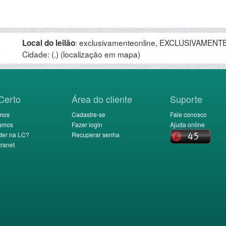
:
exclusivamenteonline, EXCLUSIVAMENTE 
Local do leilão
.
Cidade: (.)
(localização em mapa)
Certo
Área do cliente
Suporte
mos
Cadastre-se
Fale conosco
amos
Fazer login
Ajuda online
der na LC?
Recuperar senha
ranet