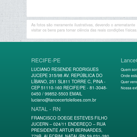
As fotos são meramente ilustrativas, devendo o arrematante
visitar os bens para tomar ciência das reais condições físicas
RECIFE-PE
Lance
LUCIANO RESENDE RODRIGUES
Quem so
JUCEPE 315/98 AV. REPÚBLICA DO
Onde est
LÍBANO, 251 SL811 TORRE C, PINA -
Quer ven
CEP 51110-160 RECIFE/PE - 81-3048-
Nossa ext
0450 / 99852-5503 EMAIL
luciano@lancecertoleiloes.com.br
NATAL - RN
FRANCISCO DOEGE ESTEVES FILHO
JUCERN – 024/11 ENDEREÇO – RUA
PRESIDENTE ARTUR BERNARDES,
779B, ALECRIM, NATAL/RN 59.031-280