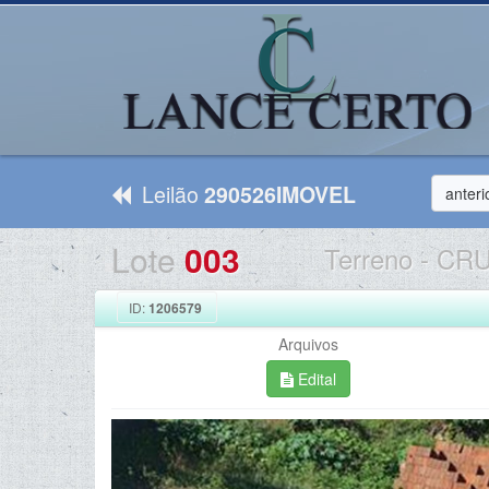
Leilão
290526IMOVEL
anteri
Lote
003
Terreno
-
CRU
ID:
1206579
Arquivos
Edital