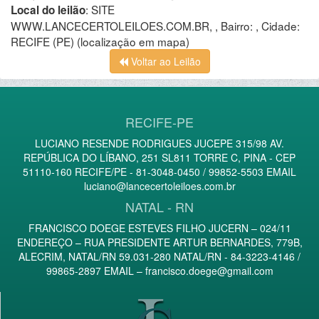
:
SITE
Local do leilão
WWW.LANCECERTOLEILOES.COM.BR, , Bairro: , Cidade:
RECIFE (PE)
(localização em mapa)
Voltar ao Leilão
RECIFE-PE
LUCIANO RESENDE RODRIGUES JUCEPE 315/98 AV.
REPÚBLICA DO LÍBANO, 251 SL811 TORRE C, PINA - CEP
51110-160 RECIFE/PE - 81-3048-0450 / 99852-5503 EMAIL
luciano@lancecertoleiloes.com.br
NATAL - RN
FRANCISCO DOEGE ESTEVES FILHO JUCERN – 024/11
ENDEREÇO – RUA PRESIDENTE ARTUR BERNARDES, 779B,
ALECRIM, NATAL/RN 59.031-280 NATAL/RN - 84-3223-4146 /
99865-2897 EMAIL –
francisco.doege@gmail.com