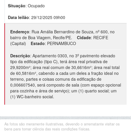
Situação
:
Ocupado
Data leilão
:
29/12/2025 09h00
Endereço
:
Rua Amália Bernardino de Souza, nº 600, no
bairro de Boa Viagem, Recife/PE.
Cidade
:
RECIFE
(Capital)
Estado
:
PERNAMBUCO
Descrição
:
Apartamento 0303, no 3º pavimento elevado
tipo da edificação (tipo C), terá área real privativa de
29,9200m²; área real comum de 30,6616m²; área real total
de 60,5816m², cabendo a cada um deles a fração ideal no
terreno, partes e coisas comuns da edificação de
0,006607540, será composto de sala (com espaço opcional
para cozinha e área de serviço); um (1) quarto social; um
(1) WC-banheiro social.
As fotos são meramente ilustrativas, devendo o arrematante visitar os
bens para tomar ciência das reais condições físicas.