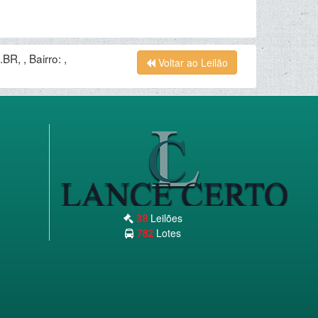
 , Bairro: ,
Voltar ao Leilão
Leilões
38
Lotes
782