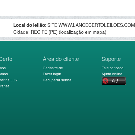
:
SITE WWW.LANCECERTOLEILOES.COM.BR,
Local do leilão
.
Cidade: RECIFE (PE)
(localização em mapa)
Certo
Área do cliente
Suporte
mos
Cadastre-se
Fale conosco
amos
Fazer login
Ajuda online
der na LC?
Recuperar senha
ranet