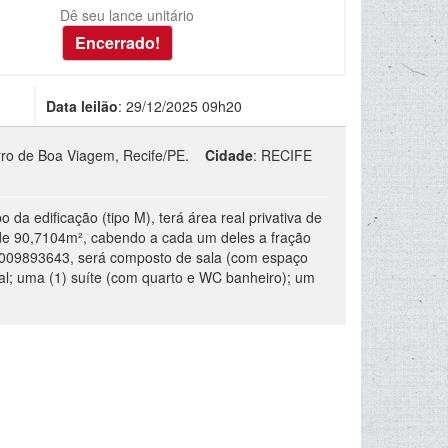
Dê seu lance unitário
Data leilão
:
29/12/2025 09h20
rro de Boa Viagem, Recife/PE.
Cidade
:
RECIFE
da edificação (tipo M), terá área real privativa de
 de 90,7104m², cabendo a cada um deles a fração
 0,009893643, será composto de sala (com espaço
ial; uma (1) suíte (com quarto e WC banheiro); um