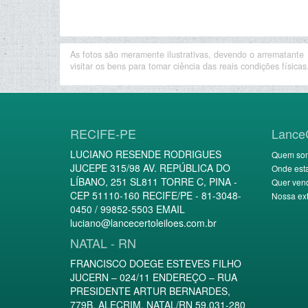
As fotos são meramente ilustrativas, devendo o arrematante
visitar os bens para tomar ciência das reais condições físicas
RECIFE-PE
Lance
LUCIANO RESENDE RODRIGUES
Quem so
JUCEPE 315/98 AV. REPÚBLICA DO
Onde est
LÍBANO, 251 SL811 TORRE C, PINA -
Quer ven
CEP 51110-160 RECIFE/PE - 81-3048-
Nossa ext
0450 / 99852-5503 EMAIL
luciano@lancecertoleiloes.com.br
NATAL - RN
FRANCISCO DOEGE ESTEVES FILHO
JUCERN – 024/11 ENDEREÇO – RUA
PRESIDENTE ARTUR BERNARDES,
779B, ALECRIM, NATAL/RN 59.031-280