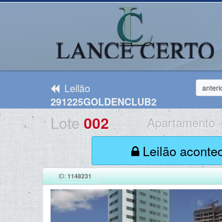
Leilão
anteri
291225GOLDENCLUB2
Lote
002
Apartamento
Leilão aconte
ID:
1148231