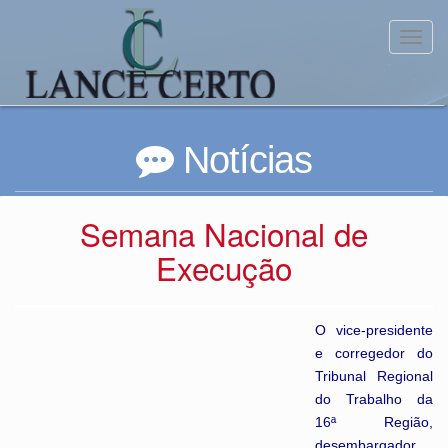
Toggl
Notícias
Semana Nacional de
Execução
O vice-presidente
e corregedor do
Tribunal Regional
do Trabalho da
16ª Região,
desembargador