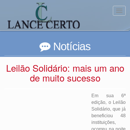
Toggl
Notícias
Leilão Solidário: mais um ano
de muito sucesso
Em sua 6ª
edição, o Leilão
Solidário, que já
beneficiou 48
instituições,
ocorreu na noite