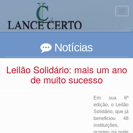
Toggl
Notícias
Leilão Solidário: mais um ano
de muito sucesso
Em sua 6ª
edição, o Leilão
Solidário, que já
beneficiou 48
instituições,
ocorreu na noite