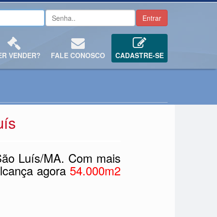
ER VENDER?
FALE CONOSCO
CADASTRE-SE
uís
 São Luís/MA. Com mais
alcança agora
54.000m2