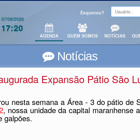
Esqueceu?
07/08/2026
17:20
AGENDA
QUEM SOMOS
NOTÍCIAS
QU
Notícias
augurada Expansão Pátio São L
ou nesta semana a Área - 3 do pátio de
2
, nossa unidade da capital maranhense 
e galpões.