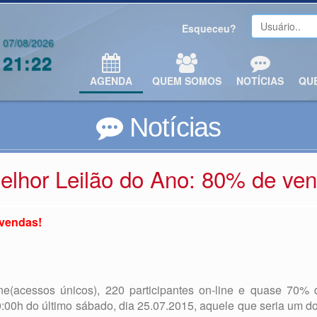
Esqueceu?
07/08/2026
21:22
AGENDA
QUEM SOMOS
NOTÍCIAS
QU
Notícias
elhor Leilão do Ano: 80% de ven
 vendas!
ne(acessos únicos), 220 participantes on-line e quase 70% 
 10:00h do último sábado, dia 25.07.2015, aquele que seria u