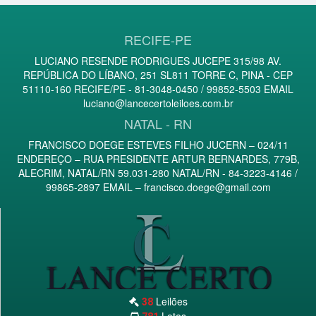
RECIFE-PE
LUCIANO RESENDE RODRIGUES JUCEPE 315/98 AV.
REPÚBLICA DO LÍBANO, 251 SL811 TORRE C, PINA - CEP
51110-160 RECIFE/PE - 81-3048-0450 / 99852-5503 EMAIL
luciano@lancecertoleiloes.com.br
NATAL - RN
FRANCISCO DOEGE ESTEVES FILHO JUCERN – 024/11
ENDEREÇO – RUA PRESIDENTE ARTUR BERNARDES, 779B,
ALECRIM, NATAL/RN 59.031-280 NATAL/RN - 84-3223-4146 /
99865-2897 EMAIL –
francisco.doege@gmail.com
Leilões
38