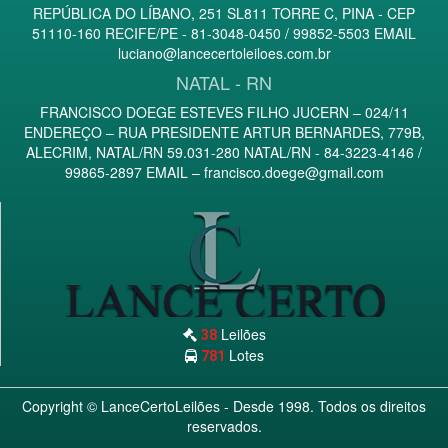
REPÚBLICA DO LÍBANO, 251 SL811 TORRE C, PINA - CEP
51110-160 RECIFE/PE - 81-3048-0450 / 99852-5503 EMAIL
luciano@lancecertoleiloes.com.br
NATAL - RN
FRANCISCO DOEGE ESTEVES FILHO JUCERN – 024/11
ENDEREÇO – RUA PRESIDENTE ARTUR BERNARDES, 779B,
ALECRIM, NATAL/RN 59.031-280 NATAL/RN - 84-3223-4146 /
99865-2897 EMAIL –
francisco.doege@gmail.com
Leilões
38
Lotes
781
Copyright ©
LanceCertoLeilões
- Desde 1998. Todos os direitos
reservados.