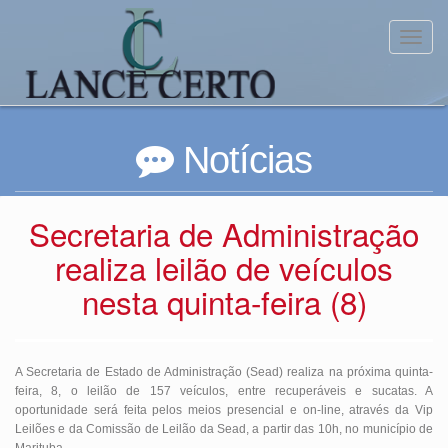
Toggl
Notícias
Secretaria de Administração
realiza leilão de veículos
nesta quinta-feira (8)
A Secretaria de Estado de Administração (Sead) realiza na próxima quinta-
feira, 8, o leilão de 157 veículos, entre recuperáveis e sucatas. A
oportunidade será feita pelos meios presencial e on-line, através da Vip
Leilões e da Comissão de Leilão da Sead, a partir das 10h, no município de