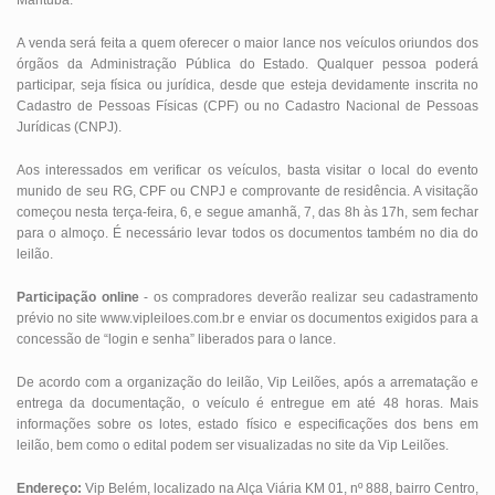
Marituba.
A venda será feita a quem oferecer o maior lance nos veículos oriundos dos
órgãos da Administração Pública do Estado. Qualquer pessoa poderá
participar, seja física ou jurídica, desde que esteja devidamente inscrita no
Cadastro de Pessoas Físicas (CPF) ou no Cadastro Nacional de Pessoas
Jurídicas (CNPJ).
Aos interessados em verificar os veículos, basta visitar o local do evento
munido de seu RG, CPF ou CNPJ e comprovante de residência. A visitação
começou nesta terça-feira, 6, e segue amanhã, 7, das 8h às 17h, sem fechar
para o almoço. É necessário levar todos os documentos também no dia do
leilão.
Participação online
- os compradores deverão realizar seu cadastramento
prévio no site www.vipleiloes.com.br e enviar os documentos exigidos para a
concessão de “login e senha” liberados para o lance.
De acordo com a organização do leilão, Vip Leilões, após a arrematação e
entrega da documentação, o veículo é entregue em até 48 horas. Mais
informações sobre os lotes, estado físico e especificações dos bens em
leilão, bem como o edital podem ser visualizadas no site da Vip Leilões.
Endereço:
Vip Belém, localizado na Alça Viária KM 01, nº 888, bairro Centro,