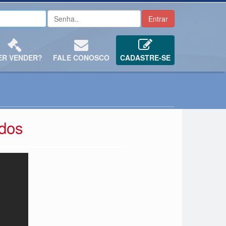
ER VENDER?
FALE CONOSCO
CADASTRE-SE
idos