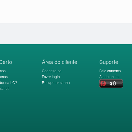
Certo
Área do cliente
Suporte
mos
Cadastre-se
Fale conosco
amos
Fazer login
Ajuda online
der na LC?
Recuperar senha
ranet