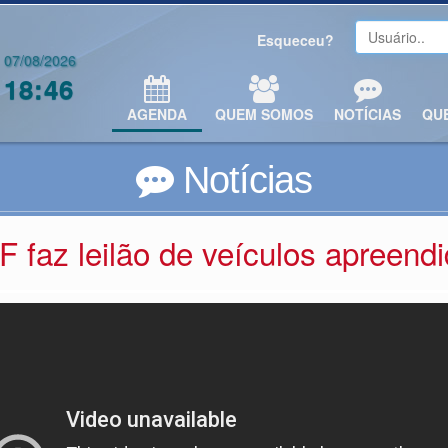
Esqueceu?
07/08/2026
18:46
AGENDA
QUEM SOMOS
NOTÍCIAS
QU
Notícias
 faz leilão de veículos apreend