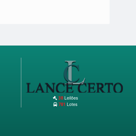
Leilões
38
Lotes
781