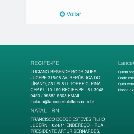
Voltar
RECIFE-PE
Lance
LUCIANO RESENDE RODRIGUES
Quem so
JUCEPE 315/98 AV. REPÚBLICA DO
Onde est
LÍBANO, 251 SL811 TORRE C, PINA -
Quer ven
CEP 51110-160 RECIFE/PE - 81-3048-
Nossa ext
0450 / 99852-5503 EMAIL
luciano@lancecertoleiloes.com.br
NATAL - RN
FRANCISCO DOEGE ESTEVES FILHO
JUCERN – 024/11 ENDEREÇO – RUA
PRESIDENTE ARTUR BERNARDES,