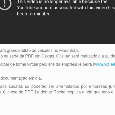
zará grande leilão de veículos no Maranhão.
ão na sede da PRF em Caxias. O leilão será realizado dia 20 d
par de forma virtual pelo site da empresa leioeira (
www.viplei
m documentação em dia.
dos sucatas só poderão ser arrematados por empresas jur
s. O chefe da PRF, Lindomar Rocha, explica ainda que todo o 