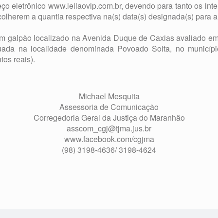
eço eletrônico www.leilaovip.com.br, devendo para tanto os in
olherem a quantia respectiva na(s) data(s) designada(s) para a 
um galpão localizado na Avenida Duque de Caxias avaliado em 
ituada na localidade denominada Povoado Solta, no municíp
tos reais).
Michael Mesquita
Assessoria de Comunicação
Corregedoria Geral da Justiça do Maranhão
asscom_cgj@tjma.jus.br
www.facebook.com/cgjma
(98) 3198-4636/ 3198-4624