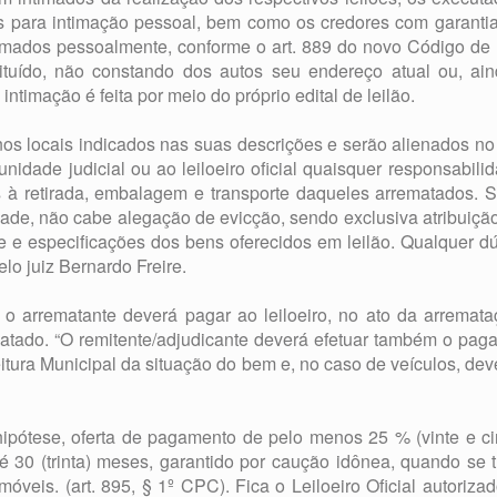
para intimação pessoal, bem como os credores com garantia re
timados pessoalmente, conforme o art. 889 do novo Código de 
tituído, não constando dos autos seu endereço atual ou, ai
ntimação é feita por meio do próprio edital de leilão.
os locais indicados nas suas descrições e serão alienados n
nidade judicial ou ao leiloeiro oficial quaisquer responsabili
 à retirada, embalagem e transporte daqueles arrematados. 
dade, não cabe alegação de evicção, sendo exclusiva atribuição 
 e especificações dos bens oferecidos em leilão. Qualquer dú
elo juiz Bernardo Freire.
 o arrematante deverá pagar ao leiloeiro, no ato da arremat
matado. “O remitente/adjudicante deverá efetuar também o pa
eitura Municipal da situação do bem e, no caso de veículos, de
ipótese, oferta de pagamento de pelo menos 25 % (vinte e ci
té 30 (trinta) meses, garantido por caução idônea, quando se t
móveis. (art. 895, § 1º CPC). Fica o Leiloeiro Oficial autoriza