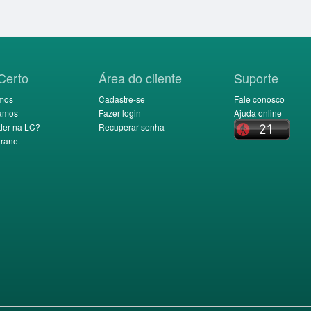
Certo
Área do cliente
Suporte
mos
Cadastre-se
Fale conosco
amos
Fazer login
Ajuda online
der na LC?
Recuperar senha
ranet