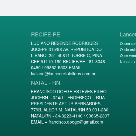
RECIFE-PE
Lance
LUCIANO RESENDE RODRIGUES
Quem so
JUCEPE 315/98 AV. REPÚBLICA DO
Onde est
LÍBANO, 251 SL811 TORRE C, PINA -
Quer ven
CEP 51110-160 RECIFE/PE - 81-3048-
Nossa ext
0450 / 99852-5503 EMAIL
luciano@lancecertoleiloes.com.br
NATAL - RN
FRANCISCO DOEGE ESTEVES FILHO
JUCERN – 024/11 ENDEREÇO – RUA
PRESIDENTE ARTUR BERNARDES,
779B, ALECRIM, NATAL/RN 59.031-280
NATAL/RN - 84-3223-4146 / 99865-2897
EMAIL –
francisco.doege@gmail.com