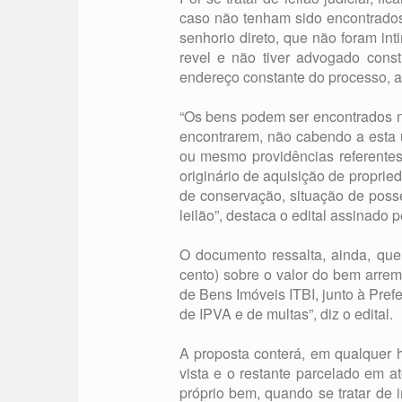
caso não tenham sido encontrados 
senhorio direto, que não foram in
revel e não tiver advogado cons
endereço constante do processo, a i
“Os bens podem ser encontrados n
encontrarem, não cabendo a esta u
ou mesmo providências referentes
originário de aquisição de proprie
de conservação, situação de posse
leilão”, destaca o edital assinado p
O documento ressalta, ainda, que
cento) sobre o valor do bem arre
de Bens Imóveis ITBI, junto à Pref
de IPVA e de multas”, diz o edital.
A proposta conterá, em qualquer h
vista e o restante parcelado em a
próprio bem, quando se tratar de i