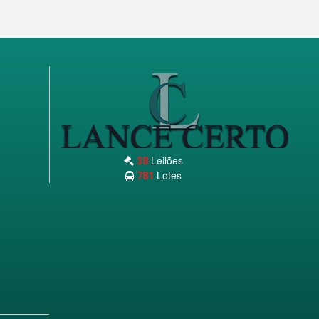
Leilões
38
Lotes
781