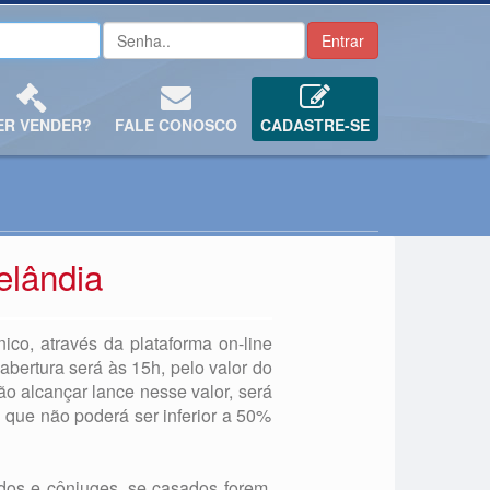
ER VENDER?
FALE CONOSCO
CADASTRE-SE
elândia
ico, através da plataforma on-line
 abertura será às 15h, pelo valor do
ão alcançar lance nesse valor, será
, que não poderá ser inferior a 50%
tados e cônjuges, se casados forem,