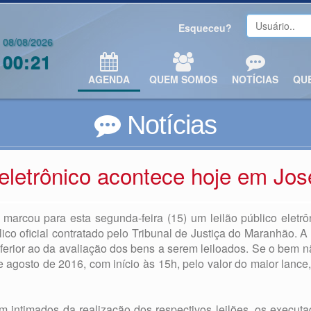
Esqueceu?
08/08/2026
00:21
AGENDA
QUEM SOMOS
NOTÍCIAS
QU
Notícias
 eletrônico acontece hoje em Jos
marcou para esta segunda-feira (15) um leilão público eletrôn
lico oficial contratado pelo Tribunal de Justiça do Maranhão. A
ferior ao da avaliação dos bens a serem leiloados. Se o bem n
de agosto de 2016, com início às 15h, pelo valor do maior lance
ficam intimados da realização dos respectivos leilões, os execu