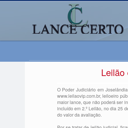
Leilão
O Poder Judiciário em Joselândia 
www.leilaovip.com.br, leiloeiro púb
maior lance, que não poderá ser in
incluído em 2.º Leilão, no dia 25 
do valor da avaliação.
Por se tratar de leilão judicial, 