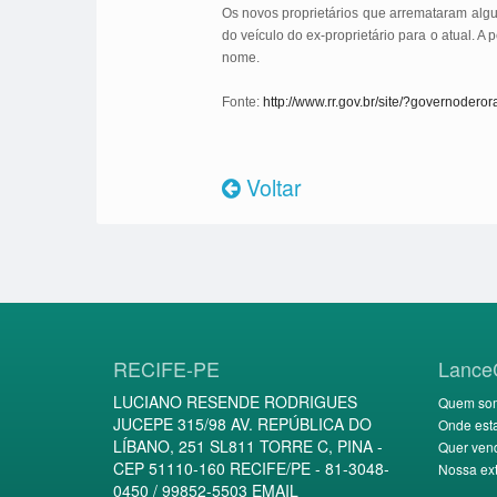
Os novos proprietários que arremataram algum
do veículo do ex-proprietário para o atual.
nome.
Fonte:
http://www.rr.gov.br/site/?governoder
Voltar
RECIFE-PE
Lance
LUCIANO RESENDE RODRIGUES
Quem so
JUCEPE 315/98 AV. REPÚBLICA DO
Onde est
LÍBANO, 251 SL811 TORRE C, PINA -
Quer ven
CEP 51110-160 RECIFE/PE - 81-3048-
Nossa ext
0450 / 99852-5503 EMAIL