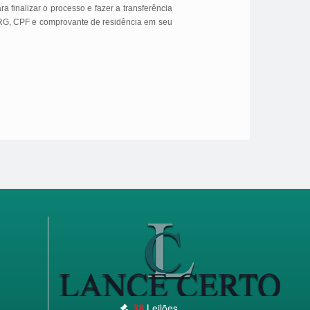
 finalizar o processo e fazer a transferência
o RG, CPF e comprovante de residência em seu
Leilões
38