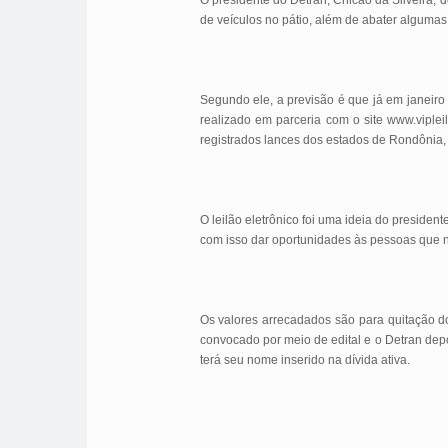
O presidente do Detran, Chicão da Silveira, 
de veículos no pátio, além de abater algumas
Segundo ele, a previsão é que já em janeiro 
realizado em parceria com o site www.viplei
registrados lances dos estados de Rondônia
O leilão eletrônico foi uma ideia do presiden
com isso dar oportunidades às pessoas que n
Os valores arrecadados são para quitação do
convocado por meio de edital e o Detran depo
terá seu nome inserido na dívida ativa.