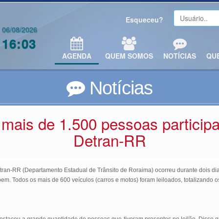
Esqueceu?
06/08/2026
16:03
AGENDA
QUEM SOMOS
NOTÍCIAS
QU
Notícias
 mais de 1.500 pessoas participa
Detran-RR
tran-RR (Departamento Estadual de Trânsito de Roraima) ocorreu durante dois dias
em. Todos os mais de 600 veículos (carros e motos) foram leiloados, totalizando 