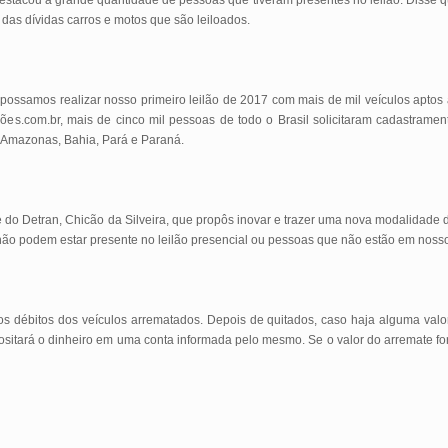
destacou a grande quantidade de pessoas que tiveram presentes no leilão. Disse 
 das dívidas carros e motos que são leiloados.
possamos realizar nosso primeiro leilão de 2017 com mais de mil veículos aptos a
lões.com.br, mais de cinco mil pessoas de todo o Brasil solicitaram cadastrament
, Amazonas, Bahia, Pará e Paraná.
te do Detran, Chicão da Silveira, que propôs inovar e trazer uma nova modalidade d
ão podem estar presente no leilão presencial ou pessoas que não estão em noss
s débitos dos veículos arrematados. Depois de quitados, caso haja alguma valor a
sitará o dinheiro em uma conta informada pelo mesmo. Se o valor do arremate for