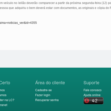
 veículo no leilão deverão comparecer a partir da próxima segunda-feira (12) para
 A pessoa que adquiriu o bem deverá estar com documentos, as originais e cópia d
oraima=noticias_ver&id=4355
Certo
Área do cliente
Suporte
mos
Cadastre-se
Fale conosco
amos
Fazer login
Ajuda online
der na LC?
Recuperar senha
ranet