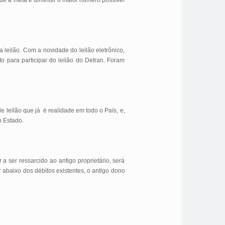
que a meta é diminuir o maior número possível
 leilão. Com a novidade do leilão eletrônico,
o para participar do leilão do Detran. Foram
e leilão que já é realidade em todo o País, e,
o Estado.
 ser ressarcido ao antigo proprietário, será
 abaixo dos débitos existentes, o antigo dono