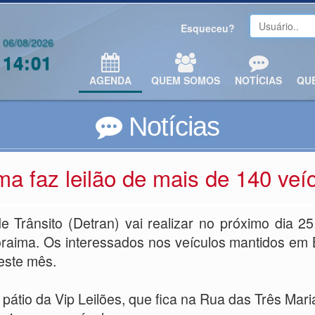
Esqueceu?
06/08/2026
14:01
AGENDA
QUEM SOMOS
NOTÍCIAS
QU
Notícias
a faz leilão de mais de 140 veí
 Trânsito (Detran) vai realizar no próximo dia 2
raima. Os interessados nos veículos mantidos em B
deste mês.
átio da Vip Leilões, que fica na Rua das Três Maria