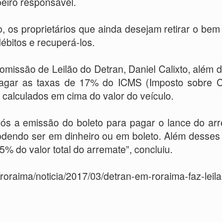
loeiro responsável.
 os proprietários que ainda desejam retirar o bem a
ébitos e recuperá-los.
missão de Leilão do Detran, Daniel Calixto, além do
 pagar as taxas de 17% do ICMS (Imposto sobre C
, calculados em cima do valor do veículo.
ós a emissão do boleto para pagar o lance do arre
dendo ser em dinheiro ou em boleto. Além desses bo
% do valor total do arremate”, concluiu.
r/roraima/noticia/2017/03/detran-em-roraima-faz-le