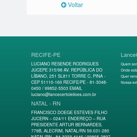
Voltar
RECIFE-PE
Lance
LUCIANO RESENDE RODRIGUES
Quem so
JUCEPE 315/98 AV. REPÚBLICA DO
Onde est
LÍBANO, 251 SL811 TORRE C, PINA -
Quer ven
CEP 51110-160 RECIFE/PE - 81-3048-
Nossa ext
0450 / 99852-5503 EMAIL
luciano@lancecertoleiloes.com.br
NATAL - RN
FRANCISCO DOEGE ESTEVES FILHO
JUCERN – 024/11 ENDEREÇO – RUA
PRESIDENTE ARTUR BERNARDES,
779B, ALECRIM, NATAL/RN 59.031-280
NATAL/RN - 84-3223-4146 / 99865-2897