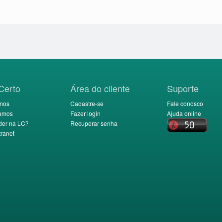
Certo
Área do cliente
Suporte
mos
Cadastre-se
Fale conosco
amos
Fazer login
Ajuda online
der na LC?
Recuperar senha
ranet