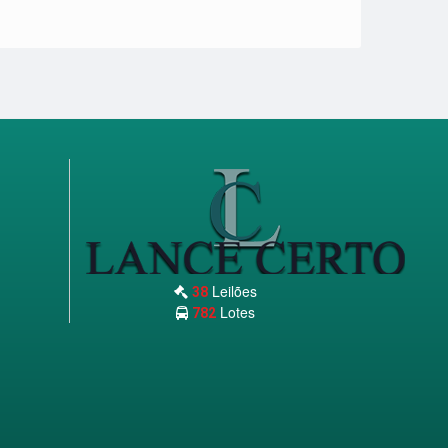
Leilões
38
Lotes
782