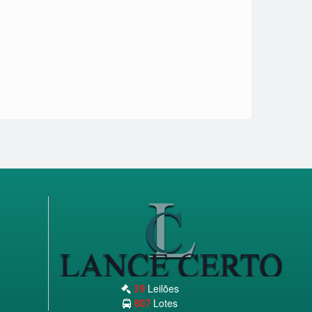
Leilões
39
Lotes
807