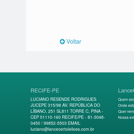
Voltar
RECIFE-PE
Lance
LUCIANO RESENDE RODRIGUES
Quem so
JUCEPE 315/98 AV. REPÚBLICA DO
Onde est
LÍBANO, 251 SL811 TORRE C, PINA -
Quer ven
CEP 51110-160 RECIFE/PE - 81-3048-
Nossa ext
0450 / 99852-5503 EMAIL
luciano@lancecertoleiloes.com.br