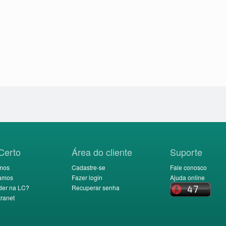
Certo
Área do cliente
Suporte
mos
Cadastre-se
Fale conosco
amos
Fazer login
Ajuda online
der na LC?
Recuperar senha
ranet