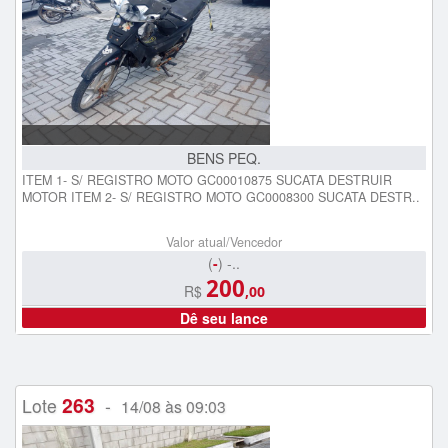
BENS PEQ.
ITEM 1- S/ REGISTRO MOTO GC00010875 SUCATA DESTRUIR
MOTOR ITEM 2- S/ REGISTRO MOTO GC0008300 SUCATA DESTR..
Valor atual/Vencedor
(
-
) -..
200
R$
,00
Dê seu lance
263
Lote
-
14/08 às 09:03