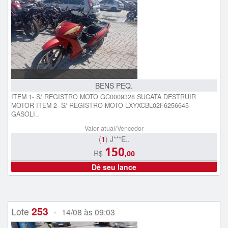
BENS PEQ.
ITEM 1- S/ REGISTRO MOTO GC0009328 SUCATA DESTRUIR
MOTOR ITEM 2- S/ REGISTRO MOTO LXYXCBL02F6256645
GASOLI..
Valor atual/Vencedor
(
1
) J***E..
150
R$
,00
Dê seu lance
253
Lote
-
14/08 às 09:03