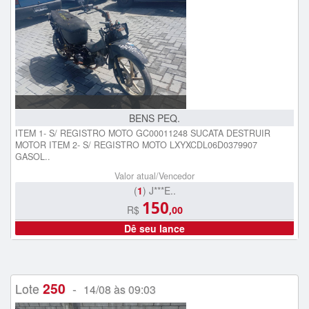
BENS PEQ.
ITEM 1- S/ REGISTRO MOTO GC00011248 SUCATA DESTRUIR
MOTOR ITEM 2- S/ REGISTRO MOTO LXYXCDL06D0379907
GASOL..
Valor atual/Vencedor
(
1
) J***E..
150
R$
,00
Dê seu lance
250
Lote
-
14/08 às 09:03