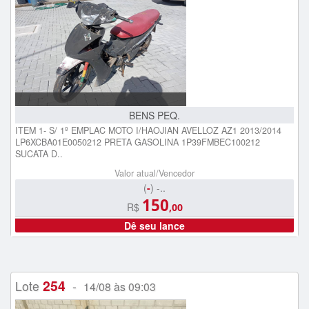
BENS PEQ.
ITEM 1- S/ 1º EMPLAC MOTO I/HAOJIAN AVELLOZ AZ1 2013/2014
LP6XCBA01E0050212 PRETA GASOLINA 1P39FMBEC100212
SUCATA D..
Valor atual/Vencedor
(
-
) -..
150
R$
,00
Dê seu lance
254
Lote
-
14/08 às 09:03