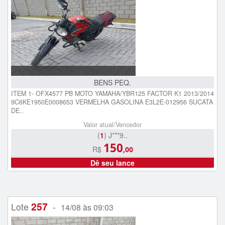
BENS PEQ.
ITEM 1- OFX4577 PB MOTO YAMAHA/YBR125 FACTOR K1 2013/2014
9C6KE1950E0008653 VERMELHA GASOLINA E3L2E-012956 SUCATA
DE..
Valor atual/Vencedor
(
1
) J***9..
150
R$
,00
Dê seu lance
257
Lote
-
14/08 às 09:03