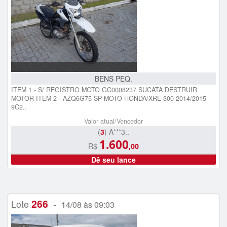
BENS PEQ.
ITEM 1 - S/ REGISTRO MOTO GC0008237 SUCATA DESTRUIR
MOTOR ITEM 2 - AZQ6G75 SP MOTO HONDA/XRE 300 2014/2015
9C2..
Valor atual/Vencedor
(
3
) A***3..
1.600
R$
,00
Dê seu lance
266
Lote
-
14/08 às 09:03