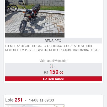
BENS PEQ.
ITEM 1- S/ REGISTRO MOTO GC0007642 SUCATA DESTRUIR
MOTOR ITEM 2- S/ REGISTRO MOTO LXYXCBL03A0232184 DESTR..
Valor atual/Vencedor
(
-
) -..
150
R$
,00
Dê seu lance
251
Lote
-
14/08 às 09:03