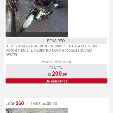
BENS PEQ.
ITEM 1- S/ REGISTRO MOTO GC0001071 SUCATA DESTRUIR
MOTOR ITEM 2- S/ REGISTRO MOTO GC0008284 SUCATA
DESTRU..
Valor atual/Vencedor
(
1
) B***E..
200
R$
,00
Dê seu lance
260
Lote
-
14/08 às 09:03