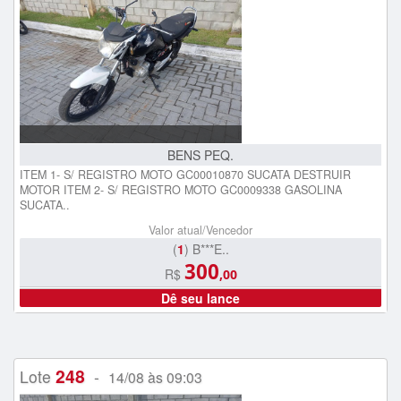
BENS PEQ.
ITEM 1- S/ REGISTRO MOTO GC00010870 SUCATA DESTRUIR
MOTOR ITEM 2- S/ REGISTRO MOTO GC0009338 GASOLINA
SUCATA..
Valor atual/Vencedor
(
1
) B***E..
300
R$
,00
Dê seu lance
248
Lote
-
14/08 às 09:03