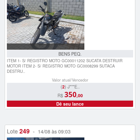
BENS PEQ.
ITEM 1- S/ REGISTRO MOTO GC00011202 SUCATA DESTRUIR
MOTOR ITEM 2- S/ REGISTRO MOTO GC0008299 SUTACA
DESTRU..
Valor atual/Vencedor
(
2
) J***E..
350
R$
,00
Dê seu lance
249
Lote
-
14/08 às 09:03