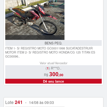
BENS PEQ.
ITEM 1- S/ REGISTRO MOTO GC00011998 SUCATADESTRUIR
MOTOR ITEM 2- S/ REGISTRO MOTO HONDA/CG 125 TITAN ES
GC00096..
Valor atual/Vencedor
(
1
) R***O..
300
R$
,00
Dê seu lance
241
Lote
-
14/08 às 09:03