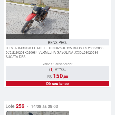
BENS PEQ.
ITEM 1- KJB8428 PE MOTO HONDA/NXR125 BROS ES 2003/2003
9C2JD20203R020684 VERMELHA GASOLINA JC30E93020684
SUCATA DES..
Valor atual/Vencedor
(
1
) R***O..
150
R$
,00
Dê seu lance
256
Lote
-
14/08 às 09:03