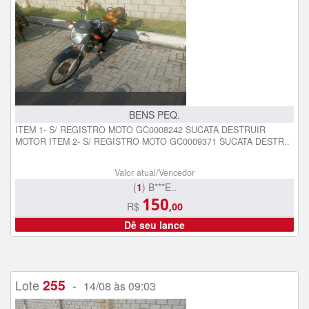
BENS PEQ.
ITEM 1- S/ REGISTRO MOTO GC0008242 SUCATA DESTRUIR
MOTOR ITEM 2- S/ REGISTRO MOTO GC0009371 SUCATA DESTR..
Valor atual/Vencedor
(
1
) B***E..
150
R$
,00
Dê seu lance
255
Lote
-
14/08 às 09:03