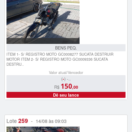
BENS PEQ.
ITEM 1- S/ REGISTRO MOTO GC0008277 SUCATA DESTRUIR
MOTOR ITEM 2- S/ REGISTRO MOTO GC0009336 SUCATA
DESTRU..
Valor atual/Vencedor
(
-
) -..
150
R$
,00
Dê seu lance
259
Lote
-
14/08 às 09:03