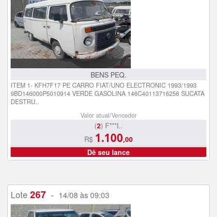
BENS PEQ.
ITEM 1- KFH7F17 PE CARRO FIAT/UNO ELECTRONIC 1993/1993
9BD146000P5010914 VERDE GASOLINA 146C40113716256 SUCATA
DESTRU..
Valor atual/Vencedor
(
2
) F***I..
1.100
R$
,00
Dê seu lance
267
Lote
-
14/08 às 09:03