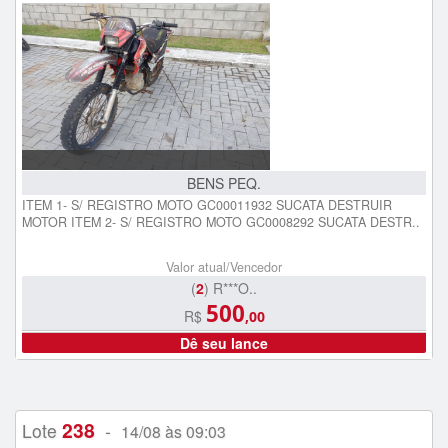
BENS PEQ.
ITEM 1- S/ REGISTRO MOTO GC00011932 SUCATA DESTRUIR
MOTOR ITEM 2- S/ REGISTRO MOTO GC0008292 SUCATA DESTR..
Valor atual/Vencedor
(
2
) R***O..
500
R$
,00
Dê seu lance
238
Lote
-
14/08 às 09:03