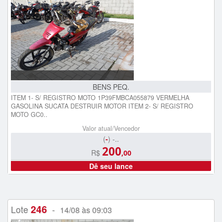
BENS PEQ.
ITEM 1- S/ REGISTRO MOTO 1P39FMBCA055879 VERMELHA
GASOLINA SUCATA DESTRUIR MOTOR ITEM 2- S/ REGISTRO
MOTO GC0..
Valor atual/Vencedor
(
-
) -..
200
R$
,00
Dê seu lance
246
Lote
-
14/08 às 09:03