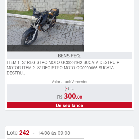
BENS PEQ.
ITEM 1- S/ REGISTRO MOTO GC0007942 SUCATA DESTRUIR
MOTOR ITEM 2- S/ REGISTRO MOTO GC0009686 SUCATA
DESTRU..
Valor atual/Vencedor
(
-
) -..
300
R$
,00
Dê seu lance
242
Lote
-
14/08 às 09:03