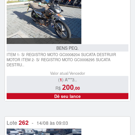
BENS PEQ.
ITEM 1- S/ REGISTRO MOTO GC0008204 SUCATA DESTRUIR
MOTOR ITEM 2- S/ REGISTRO MOTO GC0008295 SUCATA
DESTRU..
Valor atual/Vencedor
(
1
) A***3..
200
R$
,00
Dê seu lance
262
Lote
-
14/08 às 09:03