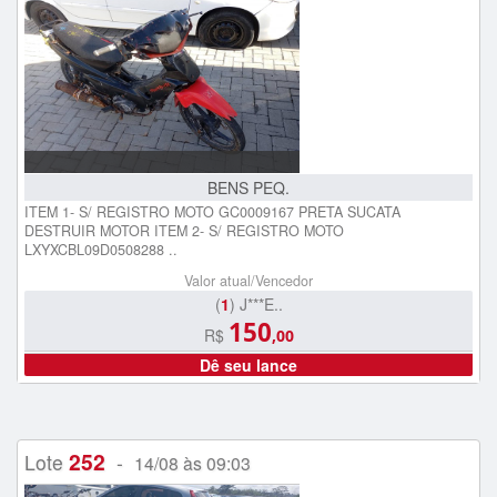
BENS PEQ.
ITEM 1- S/ REGISTRO MOTO GC0009167 PRETA SUCATA
DESTRUIR MOTOR ITEM 2- S/ REGISTRO MOTO
LXYXCBL09D0508288 ..
Valor atual/Vencedor
(
1
) J***E..
150
R$
,00
Dê seu lance
252
Lote
-
14/08 às 09:03