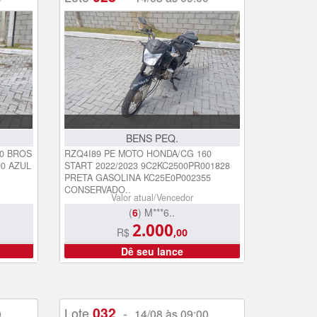
BENS PEQ.
50 BROS
RZQ4I89 PE MOTO HONDA/CG 160
90 AZUL
START 2022/2023 9C2KC2500PR001828
PRETA GASOLINA KC25E0P002355
CONSERVADO..
Valor atual/Vencedor
(
6
) M***6..
2.000
R$
,00
Dê seu lance
032
Lote
-
0
14/08 às 09:00