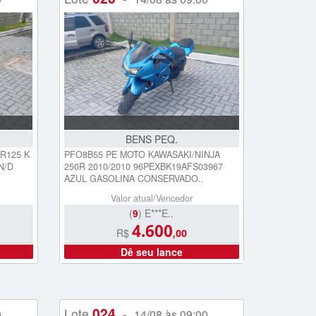
BENS PEQ.
R125 K
PFO8B55 PE MOTO KAWASAKI/NINJA
N/D
250R 2010/2010 96PEXBK19AFS03967
AZUL GASOLINA CONSERVADO..
Valor atual/Vencedor
(
9
) E***E..
4.600
R$
,00
Dê seu lance
024
Lote
-
0
14/08 às 09:00