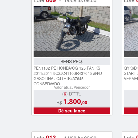
14/08 às 09:00
BENS PEQ.
PEN1102 PE HONDA/CG 125 FAN KS
QYK6D4
2011/2011 9C2JC4110BR437645 #N/D
START 
GASOLINA JC41E1B437645
VERME
CONSERVADO..
Valor atual/Vencedor
(
6
) D***P..
1.800
R$
,00
Dê seu lance
013
Lote
-
Lote
14/08 às 09:00