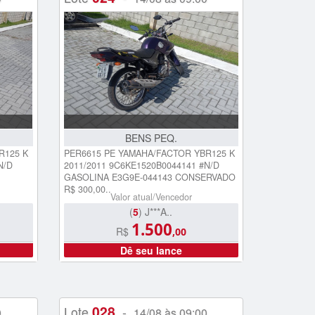
BENS PEQ.
R125 K
PER6615 PE YAMAHA/FACTOR YBR125 K
N/D
2011/2011 9C6KE1520B0044141 #N/D
GASOLINA E3G9E-044143 CONSERVADO
R$ 300,00..
Valor atual/Vencedor
(
5
) J***A..
1.500
R$
,00
Dê seu lance
028
Lote
-
0
14/08 às 09:00