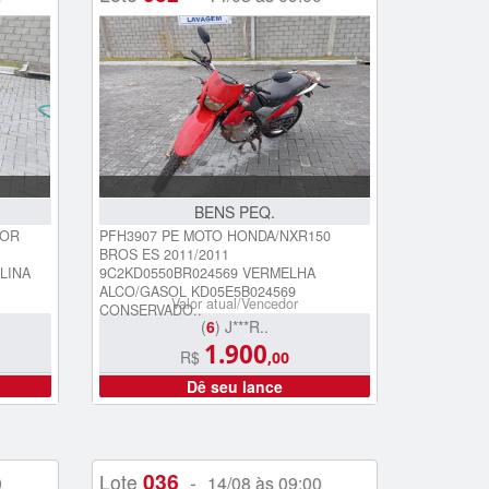
BENS PEQ.
TOR
PFH3907 PE MOTO HONDA/NXR150
BROS ES 2011/2011
LINA
9C2KD0550BR024569 VERMELHA
ALCO/GASOL KD05E5B024569
Valor atual/Vencedor
CONSERVADO..
(
6
) J***R..
1.900
R$
,00
Dê seu lance
036
Lote
-
0
14/08 às 09:00