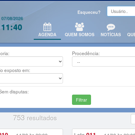
Esqueceu?
07/08/2026
11:40
AGENDA
QUEM SOMOS
NOTÍCIAS
QU
oria:
Procedência:
lo exposto em:
em disputas:
753
resultados
010
011
-
Lote
-