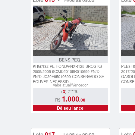
BENS PEQ.
KHG7I32 PE HONDA/NXR125 BROS KS
PEB3F8
2005/2005 9C2JD20105R010699 #N/D
2017/2
#N/D JC30E85010699 CONSERVADO SE
GASOLI
FOUVER NECESSID..
CONSE
Valor atual/Vencedor
(
3
) 7***9..
1.000
R$
,00
Dê seu lance
017
Lote
-
Lote
14/08 às 09:00