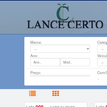
Marca:
Categ
Ano:
Veícu
Preço:
Com/S
..
009
Lote
-
Lote