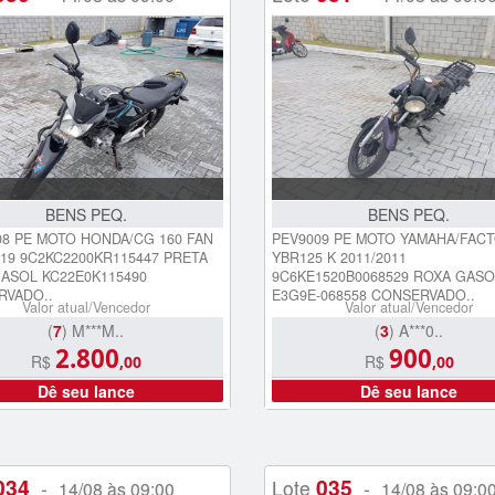
BENS PEQ.
BENS PEQ.
8 PE MOTO HONDA/CG 160 FAN
PEV9009 PE MOTO YAMAHA/FAC
019 9C2KC2200KR115447 PRETA
YBR125 K 2011/2011
ASOL KC22E0K115490
9C6KE1520B0068529 ROXA GASO
RVADO..
E3G9E-068558 CONSERVADO..
Valor atual/Vencedor
Valor atual/Vencedor
(
7
) M***M..
(
3
) A***0..
2.800
900
R$
R$
,00
,00
Dê seu lance
Dê seu lance
034
035
-
Lote
-
14/08 às 09:00
14/08 às 09:0