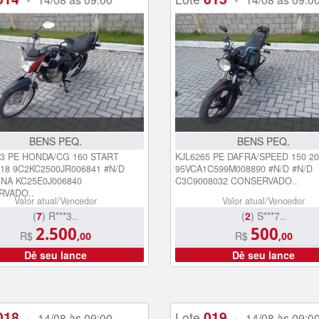
BENS PEQ.
BENS PEQ.
3 PE HONDA/CG 160 START
KJL6265 PE DAFRA/SPEED 150 20
018 9C2KC2500JR006841 #N/D
95VCA1C599M008890 #N/D #N/D
NA KC25E0J006840
C3C9008032 CONSERVADO..
RVADO..
Valor atual/Vencedor
Valor atual/Vencedor
(
7
) R***3..
(
2
) S***7..
2.500
500
R$
R$
,00
,00
Dê seu lance
Dê seu lance
018
019
-
Lote
-
14/08 às 09:00
14/08 às 09:0