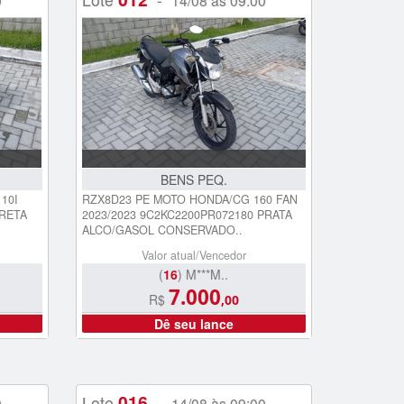
0
14/08 às 09:00
BENS PEQ.
10I
RZX8D23 PE MOTO HONDA/CG 160 FAN
PRETA
2023/2023 9C2KC2200PR072180 PRATA
ALCO/GASOL CONSERVADO..
Valor atual/Vencedor
(
16
) M***M..
7.000
R$
,00
Dê seu lance
016
Lote
-
0
14/08 às 09:00