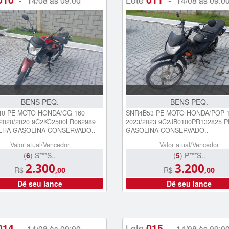
14/08 às 09:00
14/08 às 09:0
BENS PEQ.
BENS PEQ.
0 PE MOTO HONDA/CG 160
SNR4B53 PE MOTO HONDA/POP 1
2020/2020 9C2KC2500LR062989
2023/2023 9C2JB0100PR132825 
LHA GASOLINA CONSERVADO..
GASOLINA CONSERVADO..
Valor atual/Vencedor
Valor atual/Vencedor
(
6
) S***S..
(
5
) P***S..
2.300
3.200
R$
R$
,00
,00
Dê seu lance
Dê seu lance
014
015
-
Lote
-
14/08 às 09:00
14/08 às 09:0