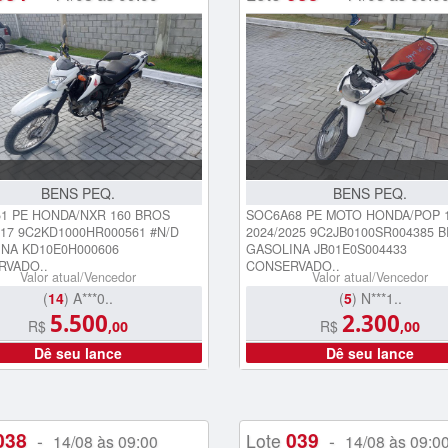
BENS PEQ.
BENS PEQ.
1 PE HONDA/NXR 160 BROS
SOC6A68 PE MOTO HONDA/POP 1
017 9C2KD1000HR000561 #N/D
2024/2025 9C2JB0100SR004385 
NA KD10E0H000606
GASOLINA JB01E0S004433
RVADO..
CONSERVADO..
Valor atual/Vencedor
Valor atual/Vencedor
(
14
) A***0..
(
5
) N***1..
5.500
2.300
R$
R$
,00
,00
Dê seu lance
Dê seu lance
038
039
-
Lote
-
14/08 às 09:00
14/08 às 09:0