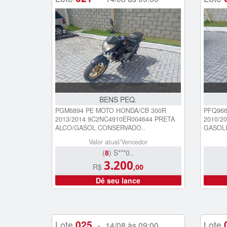
BENS PEQ.
PGM6894 PE MOTO HONDA/CB 300R
PFQ966
2013/2014 9C2NC4910ER004644 PRETA
2010/2
ALCO/GASOL CONSERVADO..
GASOLI
Valor atual/Vencedor
(
8
) S***0..
3.200
R$
,00
Dê seu lance
025
Lote
-
Lote
14/08 às 09:00