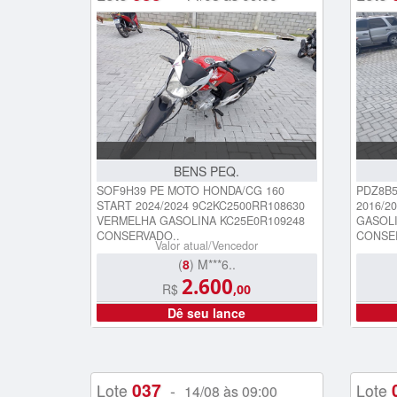
BENS PEQ.
SOF9H39 PE MOTO HONDA/CG 160
PDZ8B5
START 2024/2024 9C2KC2500RR108630
2016/2
VERMELHA GASOLINA KC25E0R109248
GASOLI
CONSERVADO..
CONSE
Valor atual/Vencedor
(
8
) M***6..
2.600
R$
,00
Dê seu lance
037
Lote
-
Lote
14/08 às 09:00