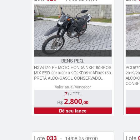
BENS PEQ.
NXV4120 PE MOTO HONDA/NXR150BROS
PCO670
MIX ESD 2010/2010 9C2KD0510AR029153
2019/2
PRETA ALCO/GASOL CONSERVADO..
ALCO/G
CONSE
Valor atual/Vencedor
(
7
) J***7..
2.800
R$
,00
Dê seu lance
033
Lote
-
Lote
14/08 às 09:00