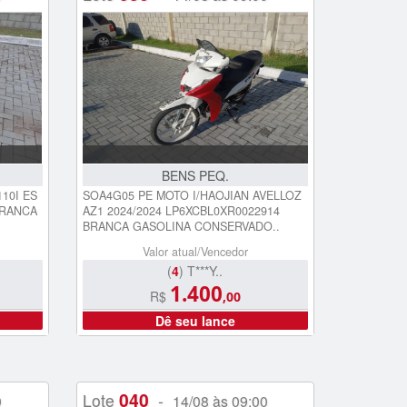
BENS PEQ.
10I ES
SOA4G05 PE MOTO I/HAOJIAN AVELLOZ
BRANCA
AZ1 2024/2024 LP6XCBL0XR0022914
BRANCA GASOLINA CONSERVADO..
Valor atual/Vencedor
(
4
) T***Y..
1.400
R$
,00
Dê seu lance
040
Lote
-
0
14/08 às 09:00