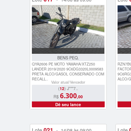
BENS PEQ.
QYA2606 PE MOTO YAMAHA/XTZ250
RZN7B9
LANDER 2019/2020 9C6DG3320L0009583
FACTOR
PRETA ALCO/GASOL CONSERVADO COM
9C6RG3
RECALL..
ALCO/G
Valor atual/Vencedor
(
12
) J***7..
6.300
R$
,00
Dê seu lance
021
Lote
-
Lote
14/08 às 09:00