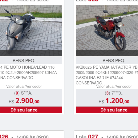
BENS PEQ.
BENS PEQ.
4 PE MOTO HONDA/LEAD 110
KKB6625 PE YAMAHA/FACTOR YB
010 9C2JF2500AR205697 CINZA
2009/2009 9C6KE122090074329 #
NA CONSERVADO..
GASOLINA E3D1E-074344
CONSERVADO..
Valor atual/Vencedor
Valor atual/Vencedor
(
9
) S***A..
(
3
) 7***9..
2.900
1.200
R$
R$
,00
,00
Dê seu lance
Dê seu lance
026
027
-
Lote
-
14/08 às 09:00
14/08 às 09:0