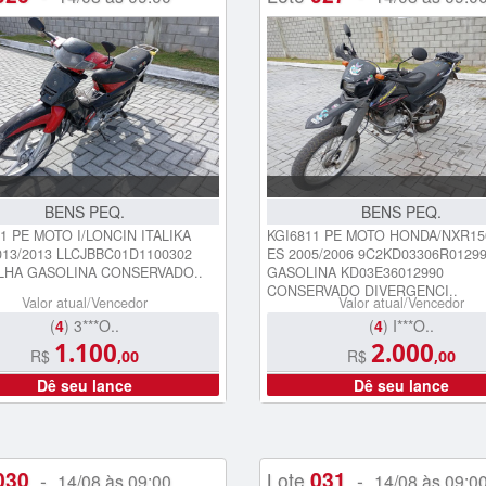
BENS PEQ.
BENS PEQ.
1 PE MOTO I/LONCIN ITALIKA
KGI6811 PE MOTO HONDA/NXR1
013/2013 LLCJBBC01D1100302
ES 2005/2006 9C2KD03306R0129
LHA GASOLINA CONSERVADO..
GASOLINA KD03E36012990
CONSERVADO DIVERGENCI..
Valor atual/Vencedor
Valor atual/Vencedor
(
4
) 3***O..
(
4
) I***O..
1.100
2.000
R$
R$
,00
,00
Dê seu lance
Dê seu lance
030
031
-
Lote
-
14/08 às 09:00
14/08 às 09:0