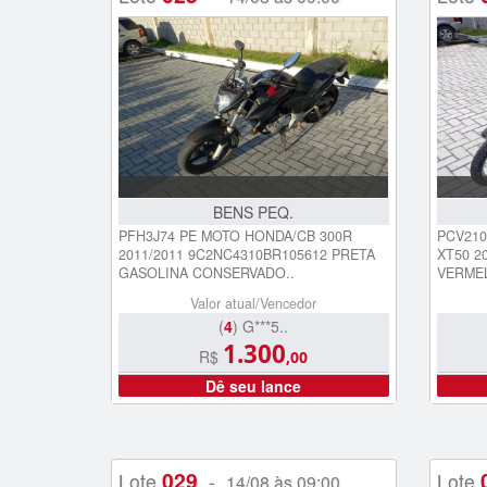
BENS PEQ.
PFH3J74 PE MOTO HONDA/CB 300R
PCV210
2011/2011 9C2NC4310BR105612 PRETA
XT50 2
GASOLINA CONSERVADO..
VERME
Valor atual/Vencedor
(
4
) G***5..
1.300
R$
,00
Dê seu lance
029
Lote
-
Lote
14/08 às 09:00