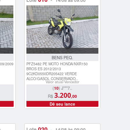
BENS PEQ.
09/2009
PFZ5482 PE MOTO HONDA/NXR150
BROS ES 2012/2013
9C2KD0550DR205422 VERDE
ALCO/GASOL CONSERVADO..
Valor atual/Vencedor
(
10
) J***7..
3.200
R$
,00
Dê seu lance
020
Lote
-
0
14/08 às 09:00