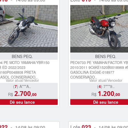
BENS PEQ.
BENS PEQ.
4 PE MOTO YAMAHA/YBR150
PEO9733 PE YAMAHA/FACTOR YB
 ED 2022/2023
2010/2011 9C6KE1520B0018969 #
160P0048808 PRETA
GASOLINA E3G9E-018977
ASOL CONSERVADO..
CONSERVADO..
Valor atual/Vencedor
Valor atual/Vencedor
(
7
) A***A..
(
4
) 7***9..
2.700
1.200
R$
R$
,00
,00
Dê seu lance
Dê seu lance
022
023
-
Lote
-
14/08 às 09:00
14/08 às 09:0