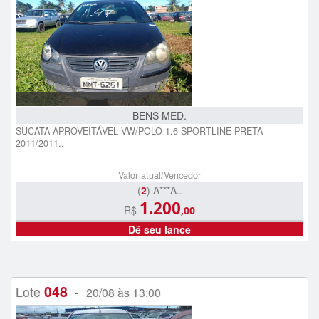
BENS MED.
SUCATA APROVEITÁVEL VW/POLO 1.6 SPORTLINE PRETA
2011/2011..
Valor atual/Vencedor
(
2
) A***A..
1.200
R$
,00
Dê seu lance
048
Lote
-
20/08 às 13:00