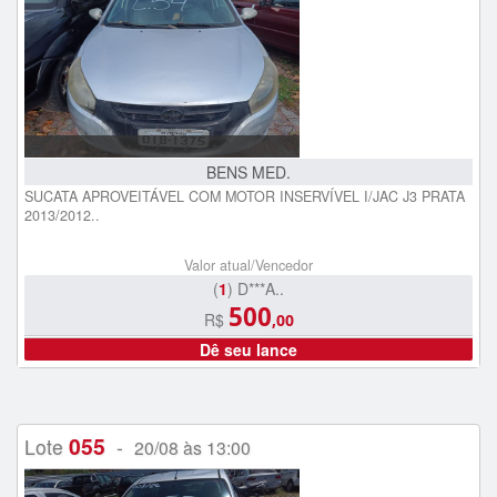
BENS MED.
SUCATA APROVEITÁVEL COM MOTOR INSERVÍVEL I/JAC J3 PRATA
2013/2012..
Valor atual/Vencedor
(
1
) D***A..
500
R$
,00
Dê seu lance
055
Lote
-
20/08 às 13:00