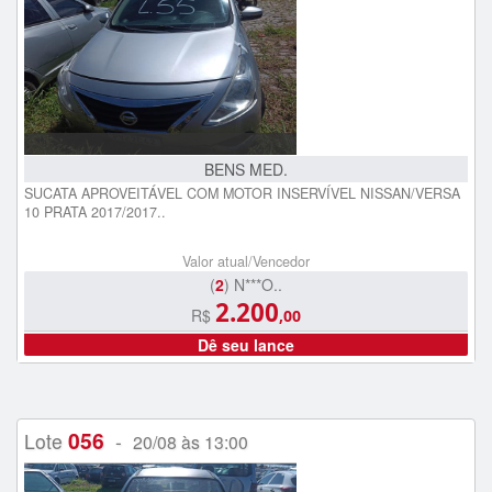
BENS MED.
SUCATA APROVEITÁVEL COM MOTOR INSERVÍVEL NISSAN/VERSA
10 PRATA 2017/2017..
Valor atual/Vencedor
(
2
) N***O..
2.200
R$
,00
Dê seu lance
056
Lote
-
20/08 às 13:00