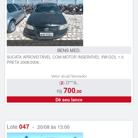
BENS MED.
SUCATA APROVEITÁVEL COM MOTOR INSERVÍVEL VW/GOL 1.0
PRETA 2008/2008..
Valor atual/Vencedor
(
2
) D***A..
700
R$
,00
Dê seu lance
047
Lote
-
20/08 às 13:00