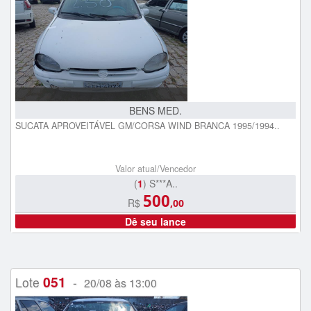
BENS MED.
SUCATA APROVEITÁVEL GM/CORSA WIND BRANCA 1995/1994..
Valor atual/Vencedor
(
1
) S***A..
500
R$
,00
Dê seu lance
051
Lote
-
20/08 às 13:00