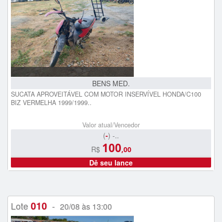
BENS MED.
SUCATA APROVEITÁVEL COM MOTOR INSERVÍVEL HONDA/C100
BIZ VERMELHA 1999/1999..
Valor atual/Vencedor
(
-
) -..
100
R$
,00
Dê seu lance
010
Lote
-
20/08 às 13:00