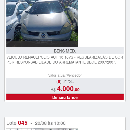
BENS MED.
VEÍCULO RENAULT/CLIO AUT 10 16VS - REGULARIZAÇÃO DE COR
POR RESPONSABILIDADE DO ARREMATANTE BEGE 2007/2007..
Valor atual/Vencedor
(
6
) J***S..
4.000
R$
,00
Dê seu lance
045
Lote
-
20/08 às 10:00