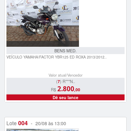
BENS MED.
VEÍCULO YAMAHA/FACTOR YBR125 ED ROXA 2013/2012..
Valor atual/Vencedor
(
7
) R***N..
2.800
R$
,00
Dê seu lance
004
Lote
-
20/08 às 13:00