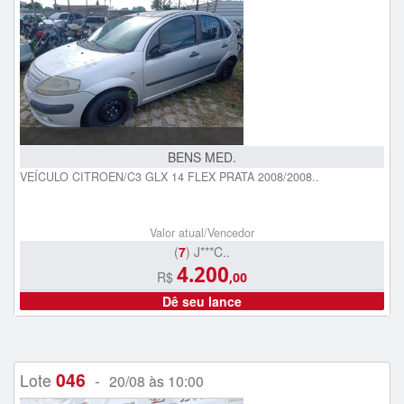
BENS MED.
VEÍCULO CITROEN/C3 GLX 14 FLEX PRATA 2008/2008..
Valor atual/Vencedor
(
7
) J***C..
4.200
R$
,00
Dê seu lance
046
Lote
-
20/08 às 10:00