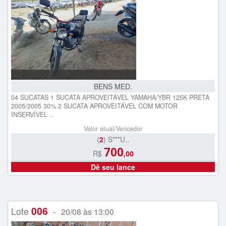
BENS MED.
04 SUCATAS 1 SUCATA APROVEITÁVEL YAMAHA/YBR 125K PRETA
2005/2005 30% 2 SUCATA APROVEITÁVEL COM MOTOR
INSERVÍVEL ..
Valor atual/Vencedor
(
2
) S***U..
700
R$
,00
Dê seu lance
006
Lote
-
20/08 às 13:00