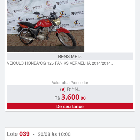
BENS MED.
VEÍCULO HONDA/CG 125 FAN KS VERMELHA 2014/2014..
Valor atual/Vencedor
(
9
) R***N..
3.600
R$
,00
Dê seu lance
039
Lote
-
20/08 às 10:00