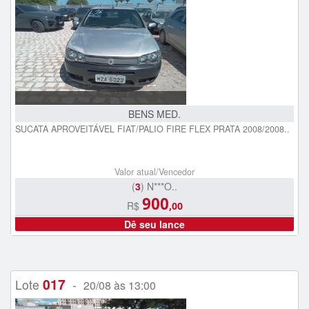
BENS MED.
SUCATA APROVEITÁVEL FIAT/PALIO FIRE FLEX PRATA 2008/2008..
Valor atual/Vencedor
(
3
) N***O..
900
R$
,00
Dê seu lance
017
Lote
-
20/08 às 13:00