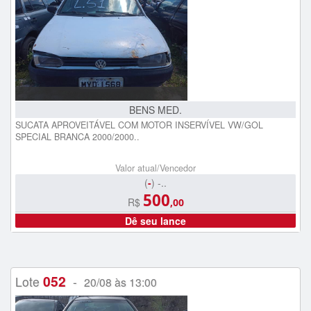
BENS MED.
SUCATA APROVEITÁVEL COM MOTOR INSERVÍVEL VW/GOL
SPECIAL BRANCA 2000/2000..
Valor atual/Vencedor
(
-
) -..
500
R$
,00
Dê seu lance
052
Lote
-
20/08 às 13:00