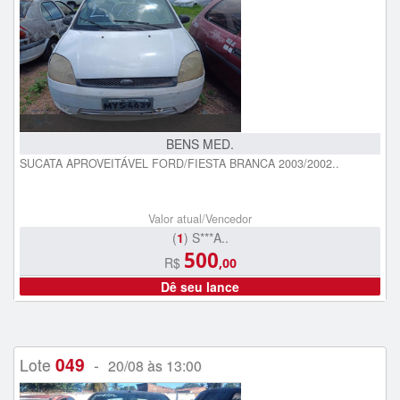
BENS MED.
SUCATA APROVEITÁVEL FORD/FIESTA BRANCA 2003/2002..
Valor atual/Vencedor
(
1
) S***A..
500
R$
,00
Dê seu lance
049
Lote
-
20/08 às 13:00