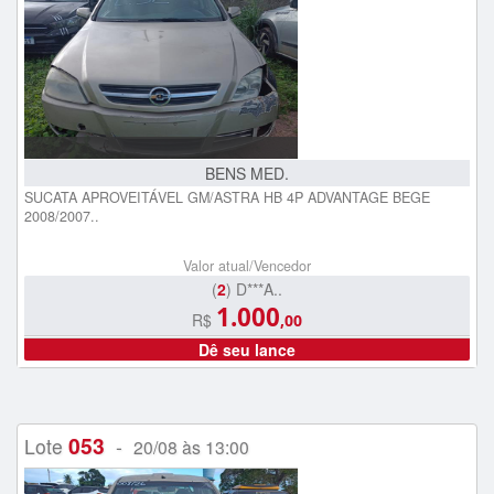
BENS MED.
SUCATA APROVEITÁVEL GM/ASTRA HB 4P ADVANTAGE BEGE
2008/2007..
Valor atual/Vencedor
(
2
) D***A..
1.000
R$
,00
Dê seu lance
053
Lote
-
20/08 às 13:00