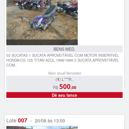
BENS MED.
03 SUCATAS 1 SUCATA APROVEITÁVEL COM MOTOR INSERVÍVEL
HONDA/CG 125 TITAN AZUL 1998/1999 2 SUCATA APROVEITÁVEL
COM..
Valor atual/Vencedor
(
1
) L***R..
500
R$
,00
Dê seu lance
007
Lote
-
20/08 às 13:00