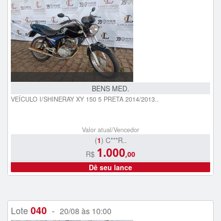
BENS MED.
VEÍCULO I/SHINERAY XY 150 5 PRETA 2014/2013..
Valor atual/Vencedor
(
1
) C***R..
1.000
R$
,00
Dê seu lance
040
Lote
-
20/08 às 10:00