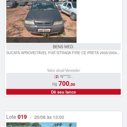
BENS MED.
SUCATA APROVEITÁVEL FIAT/STRADA FIRE CE PRETA 2005/2004..
Valor atual/Vencedor
(
2
) N***O..
700
R$
,00
Dê seu lance
019
Lote
-
20/08 às 13:00