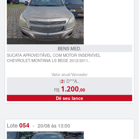
BENS MED.
SUCATA APROVEITÁVEL COM MOTOR INSERVÍVEL
CHEVROLET/MONTANA LS BEGE 2012/2011..
Valor atual/Vencedor
(
2
) D***A..
1.200
R$
,00
Dê seu lance
054
Lote
-
20/08 às 13:00