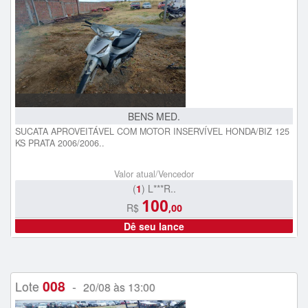
BENS MED.
SUCATA APROVEITÁVEL COM MOTOR INSERVÍVEL HONDA/BIZ 125
KS PRATA 2006/2006..
Valor atual/Vencedor
(
1
) L***R..
100
R$
,00
Dê seu lance
008
Lote
-
20/08 às 13:00