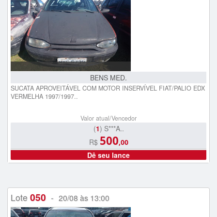
BENS MED.
SUCATA APROVEITÁVEL COM MOTOR INSERVÍVEL FIAT/PALIO EDX
VERMELHA 1997/1997..
Valor atual/Vencedor
(
1
) S***A..
500
R$
,00
Dê seu lance
050
Lote
-
20/08 às 13:00