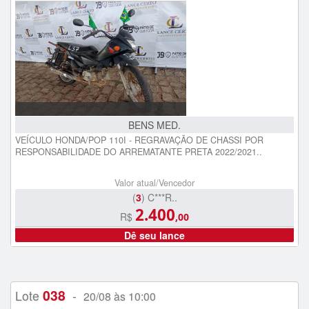
BENS MED.
VEÍCULO HONDA/POP 110I - REGRAVAÇÃO DE CHASSI POR
RESPONSABILIDADE DO ARREMATANTE PRETA 2022/2021..
Valor atual/Vencedor
(
3
) C***R..
2.400
R$
,00
Dê seu lance
038
Lote
-
20/08 às 10:00