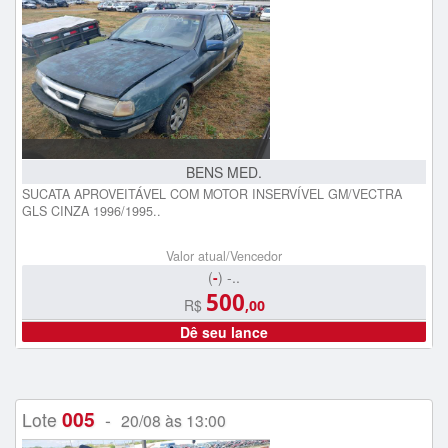
BENS MED.
SUCATA APROVEITÁVEL COM MOTOR INSERVÍVEL GM/VECTRA
GLS CINZA 1996/1995..
Valor atual/Vencedor
(
-
) -..
500
R$
,00
Dê seu lance
005
Lote
-
20/08 às 13:00