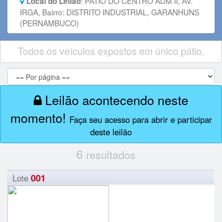
:
PÁTIO DO CENTRO ADM II, AV.
Local do Leilão
IRGA, Bairro: DISTRITO INDUSTRIAL, GARANHUNS
(PERNAMBUCO)
Todos os veículos expostos em único pátio.
Leilão acontecendo neste
momento!
Faça seu acesso para abrir e participar
deste leilão
6
resultados
001
Lote