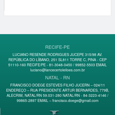
nilsonlucas (35)
gessigon (33)
RECIFE-PE
LUCIANO RESENDE RODRIGUES JUCEPE 315/98 AV.
REPÚBLICA DO LÍBANO, 251 SL811 TORRE C, PINA - CEP
51110-160 RECIFE/PE - 81-3048-0450 / 99852-5503 EMAIL
luciano@lancecertoleiloes.com.br
NATAL - RN
FRANCISCO DOEGE ESTEVES FILHO JUCERN – 024/11
ENDEREÇO – RUA PRESIDENTE ARTUR BERNARDES, 779B,
ALECRIM, NATAL/RN 59.031-280 NATAL/RN - 84-3223-4146 /
99865-2897 EMAIL –
francisco.doege@gmail.com