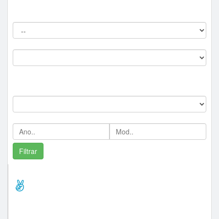
Filtros do Leilão
Procedência:
Comitente:
--
Marca:
Ano/Mod:
Comprador Destaque/Pontos
lance_presencial (147)
zeleiloes (68)
jrturismobj (48)