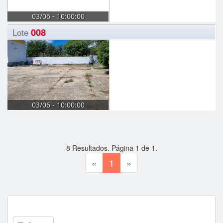
03/06 - 10:00:00
008
Lote
03/06 - 10:00:00
8
Resultados. Página
1
de
1
.
«
1
»
Tipos