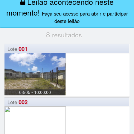
Leilão acontecendo neste
momento!
Faça seu acesso para abrir e participar
deste leilão
8
resultados
001
Lote
03/06 - 10:00:00
002
Lote