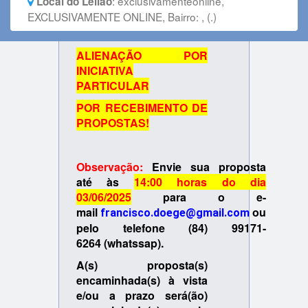
:
exclusivamenteonline,
Local do Leilão
EXCLUSIVAMENTE ONLINE, Bairro: , (.)
ALIENAÇÃO POR
INICIATIVA
PARTICULAR
POR RECEBIMENTO DE
PROPOSTAS!
Observação:
Envie sua proposta
até
às
14:00 horas do dia
03
/06/2025
para o e-
mail
ou
francisco.doege@gmail.com
pelo telefone (84)
99171-
6264
(whatssap).
A(s) proposta(s)
encaminhada(s) à vista
e/ou a prazo será(ão)