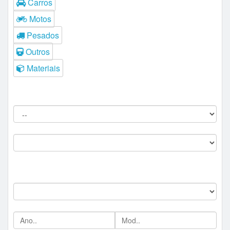
Carros
Motos
Pesados
Outros
Materiais
Filtros do Leilão
Procedência:
Comitente:
--
Marca:
Ano/Mod: