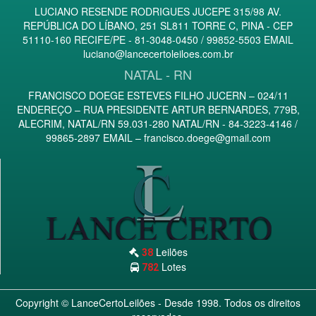
LUCIANO RESENDE RODRIGUES JUCEPE 315/98 AV.
REPÚBLICA DO LÍBANO, 251 SL811 TORRE C, PINA - CEP
51110-160 RECIFE/PE - 81-3048-0450 / 99852-5503 EMAIL
luciano@lancecertoleiloes.com.br
NATAL - RN
FRANCISCO DOEGE ESTEVES FILHO JUCERN – 024/11
ENDEREÇO – RUA PRESIDENTE ARTUR BERNARDES, 779B,
ALECRIM, NATAL/RN 59.031-280 NATAL/RN - 84-3223-4146 /
99865-2897 EMAIL –
francisco.doege@gmail.com
Leilões
38
Lotes
782
Copyright ©
LanceCertoLeilões
- Desde 1998. Todos os direitos