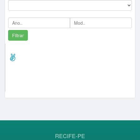
Ano/Mod:
Comprador Destaque/Pontos
sucakeno (30)
lancepremiado (20)
evertonlepeças (16)
recuperatudo (14)
abaiaramotos (12)
RECIFE-PE