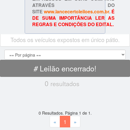
ATRAVÉS DO
SITE
www.lancecertoleiloes.com.br
.
É
DE SUMA IMPORTÂNCIA LER AS
REGRAS E CONDIÇÕES DO EDITAL.
Todos os veículos expostos em único pátio.
Leilão encerrado!
#
0
resultados
0
Resultados. Página
1
de
1
.
«
1
»