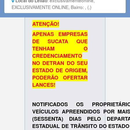
:
exclusivamenteonline,
Local do Leilão
EXCLUSIVAMENTE ONLINE, Bairro: , (.)
ATENÇÃO!
APENAS EMPRESAS
DE SUCATA QUE
TENHAM O
CREDENCIAMENTO
NO DETRAN DO SEU
ESTADO DE ORIGEM,
PODERÃO OFERTAR
LANCES!
NOTIFICADOS OS PROPRIETÁR
VEÍCULOS APREENDIDOS POR MAIS
(SESSENTA) DIAS PELO DEPART
ESTADUAL DE TRÂNSITO DO ESTADO