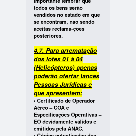
importante lembrar que
todos os bens serão
vendidos no estado em que
se encontram, não sendo
aceitas reclama-ções
posteriores.
4.7. Para arrematação
dos lotes 01 à 04
(Helicópteros) apenas
poderão ofertar lances
Pessoas Jurídicas e
que apresentem:
• Certificado de Operador
Aéreo – COA e
Especificações Operativas –
EO devidamente válidos e
emitidos pela ANAC.
• Cópias autenticadas dos