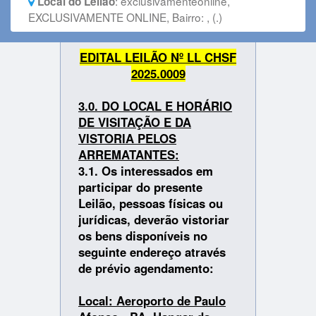
:
exclusivamenteonline,
Local do Leilão
EXCLUSIVAMENTE ONLINE, Bairro: , (.)
EDITAL LEILÃO Nº LL CHSF
2025.0009
3.0. DO LOCAL E HORÁRIO
DE VISITAÇÃO E DA
VISTORIA PELOS
ARREMATANTES:
3.1. Os interessados em
participar do presente
Leilão, pessoas físicas ou
jurídicas, deverão vistoriar
os bens disponíveis no
seguinte endereço através
de prévio agendamento:
Local: Aeroporto de Paulo