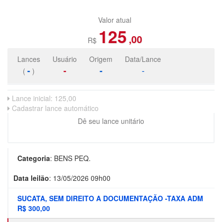
Valor atual
125
,00
R$
Lances
Usuário
Origem
Data/Lance
-
-
-
-
(
)
Lance inicial:
125,00
Cadastrar lance automático
Dê seu lance unitário
Categoria
:
BENS PEQ.
Data leilão
:
13/05/2026 09h00
SUCATA, SEM DIREITO A DOCUMENTAÇÃO -TAXA ADM
R$ 300,00