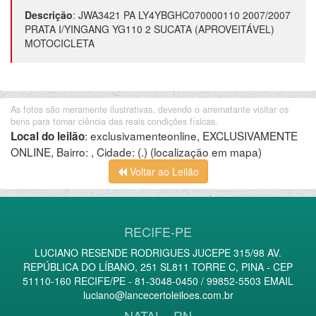
Descrição
:
JWA3421 PA LY4YBGHC070000110 2007/2007
PRATA I/YINGANG YG110 2 SUCATA (APROVEITÁVEL)
MOTOCICLETA
As fotos são meramente ilustrativas, devendo o arrematante visitar os
bens para tomar ciência das reais condições físicas.
:
exclusivamenteonline, EXCLUSIVAMENTE
Local do leilão
ONLINE, Bairro: , Cidade: (.)
(localização em mapa)
Voltar ao Leilão
RECIFE-PE
LUCIANO RESENDE RODRIGUES JUCEPE 315/98 AV.
REPÚBLICA DO LÍBANO, 251 SL811 TORRE C, PINA - CEP
51110-160 RECIFE/PE - 81-3048-0450 / 99852-5503 EMAIL
luciano@lancecertoleiloes.com.br
NATAL - RN