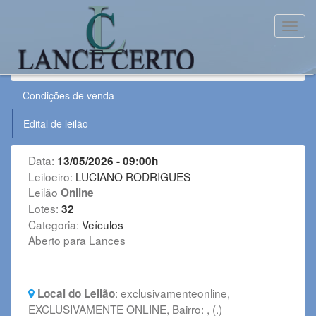
Toggl
Leilão:
130526CASTANHALRE
Condições de venda
Edital de leilão
Data:
13/05/2026 - 09:00h
Leiloeiro:
LUCIANO RODRIGUES
Leilão
Online
Lotes:
32
Categoria:
Veículos
Aberto para Lances
:
exclusivamenteonline,
Local do Leilão
EXCLUSIVAMENTE ONLINE, Bairro: , (.)