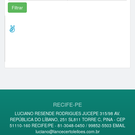
Comprador Destaque/Pontos
toinmotos2007 (25)
cutruca (24)
bilica santos (10)
leticia0783 (6)
edson brígida (5)
RECIFE-PE
LUCIANO RESENDE RODRIGUES JUCEPE 315/98 AV.
REPÚBLICA DO LÍBANO, 251 SL811 TORRE C, PINA - CEP
51110-160 RECIFE/PE - 81-3048-0450 / 99852-5503 EMAIL
luciano@lancecertoleiloes.com.br