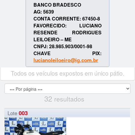
BANCO BRADESCO
AG: 5639
CONTA CORRENTE: 67450-8
FAVORECIDO: LUCIANO
RESENDE RODRIGUES
LEILOEIRO – ME
CNPJ: 28.985.903/0001-98
CHAVE PIX:
lucianoleiloeiro@ig.com.br
Todos os veículos expostos em único pátio.
32
resultados
003
Lote