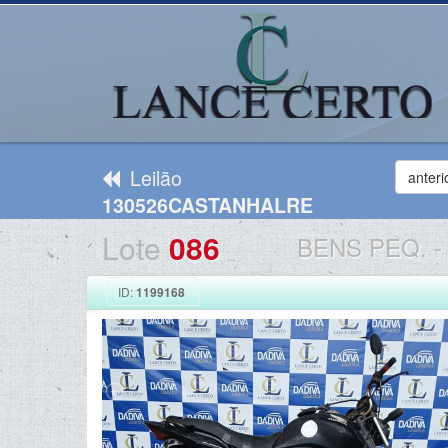
Leilão
anteri
130526CASTANHALRE
Lote
086
BENS PEQ.
-
ID:
1199168