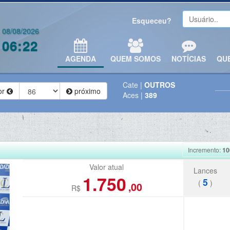
Esqueceu?
08/08/2026
06:22
AGENDA
QUEM SOMOS
NOTÍCIAS
QU
Cate
|
OUTROS
or
próximo
Aces
|
389
Incremento:
10
Valor atual
Lances
1.750
5
(
)
,00
R$