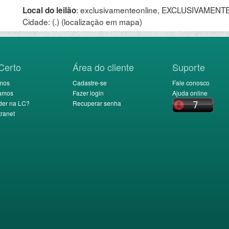
:
exclusivamenteonline, EXCLUSIVAMENTE 
Local do leilão
.
Cidade: (.)
(localização em mapa)
Certo
Área do cliente
Suporte
mos
Cadastre-se
Fale conosco
amos
Fazer login
Ajuda online
der na LC?
Recuperar senha
ranet