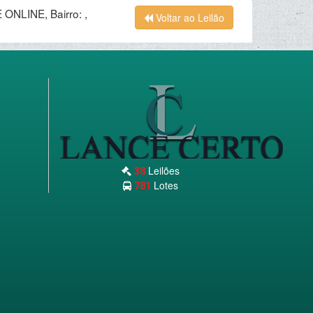
ONLINE, Bairro: ,
Voltar ao Leilão
Leilões
38
Lotes
781