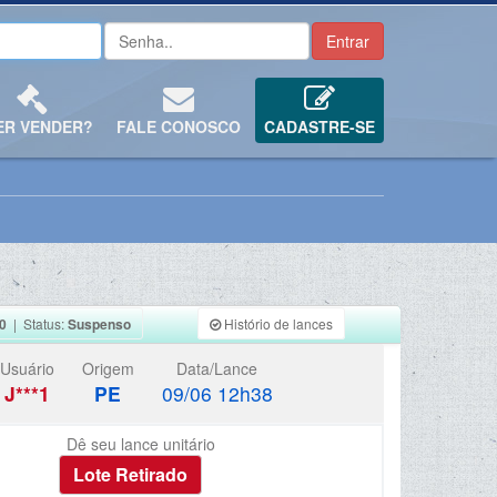
ER VENDER?
FALE CONOSCO
CADASTRE-SE
0
| Status:
Suspenso
Histório de lances
Usuário
Origem
Data/Lance
J***1
PE
09/06 12h38
Dê seu lance unitário