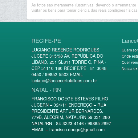
As fotos são meramente ilustrativas, devendo o arrematante
visitar os bens para tomar ciência das reais condições físicas
RECIFE-PE
Lance
LUCIANO RESENDE RODRIGUES
Quem so
JUCEPE 315/98 AV. REPÚBLICA DO
Onde est
LÍBANO, 251 SL811 TORRE C, PINA -
Quer ven
CEP 51110-160 RECIFE/PE - 81-3048-
Nossa ext
0450 / 99852-5503 EMAIL
luciano@lancecertoleiloes.com.br
NATAL - RN
FRANCISCO DOEGE ESTEVES FILHO
JUCERN – 024/11 ENDEREÇO – RUA
PRESIDENTE ARTUR BERNARDES,
779B, ALECRIM, NATAL/RN 59.031-280
NATAL/RN - 84-3223-4146 / 99865-2897
EMAIL –
francisco.doege@gmail.com