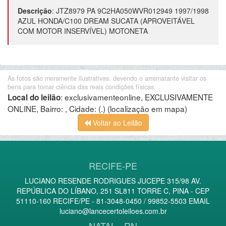
Descrição
:
JTZ8979 PA 9C2HA050WVR012949 1997/1998
AZUL HONDA/C100 DREAM SUCATA (APROVEITÁVEL
COM MOTOR INSERVÍVEL) MOTONETA
As fotos são meramente ilustrativas, devendo o arrematante visitar os
bens para tomar ciência das reais condições físicas.
:
exclusivamenteonline, EXCLUSIVAMENTE
Local do leilão
ONLINE, Bairro: , Cidade: (.)
(localização em mapa)
Voltar ao Leilão
RECIFE-PE
LUCIANO RESENDE RODRIGUES JUCEPE 315/98 AV.
REPÚBLICA DO LÍBANO, 251 SL811 TORRE C, PINA - CEP
51110-160 RECIFE/PE - 81-3048-0450 / 99852-5503 EMAIL
luciano@lancecertoleiloes.com.br
NATAL - RN