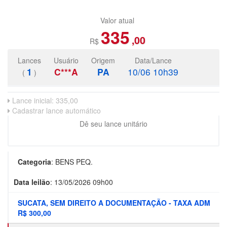
Valor atual
335
,00
R$
Lances
Usuário
Origem
Data/Lance
1
C***A
PA
10/06 10h39
(
)
Lance inicial:
335,00
Cadastrar lance automático
Dê seu lance unitário
Categoria
:
BENS PEQ.
Data leilão
:
13/05/2026 09h00
SUCATA, SEM DIREITO A DOCUMENTAÇÃO - TAXA ADM
R$ 300,00