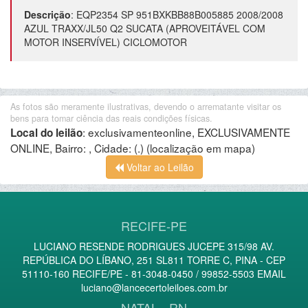
Descrição
:
EQP2354 SP 951BXKBB88B005885 2008/2008
AZUL TRAXX/JL50 Q2 SUCATA (APROVEITÁVEL COM
MOTOR INSERVÍVEL) CICLOMOTOR
As fotos são meramente ilustrativas, devendo o arrematante visitar os
bens para tomar ciência das reais condições físicas.
:
exclusivamenteonline, EXCLUSIVAMENTE
Local do leilão
ONLINE, Bairro: , Cidade: (.)
(localização em mapa)
Voltar ao Leilão
RECIFE-PE
LUCIANO RESENDE RODRIGUES JUCEPE 315/98 AV.
REPÚBLICA DO LÍBANO, 251 SL811 TORRE C, PINA - CEP
51110-160 RECIFE/PE - 81-3048-0450 / 99852-5503 EMAIL
luciano@lancecertoleiloes.com.br
NATAL - RN