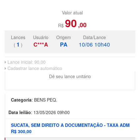
Valor atual
90
,00
R$
Lances
Usuário
Origem
Data/Lance
1
C***A
PA
10/06 10h40
(
)
Lance inicial:
90,00
Cadastrar lance automático
Dê seu lance unitário
Categoria
:
BENS PEQ.
Data leilão
:
13/05/2026 09h00
SUCATA, SEM DIREITO A DOCUMENTAÇÃO - TAXA ADM
R$ 300,00