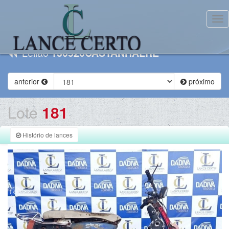
Tog
Leilão
130526CASTANHALRE
anterior
próximo
Lote
181
Histório de lances