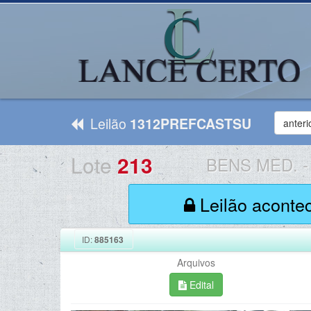
Leilão
1312PREFCASTSU
anteri
Lote
213
BENS MED.
-
Leilão aconte
ID:
885163
Arquivos
Edital