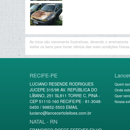
As fotos são meramente ilustrativas, devendo o arrematante
visitar os bens para tomar ciência das reais condições físicas
RECIFE-PE
Lance
LUCIANO RESENDE RODRIGUES
Quem so
JUCEPE 315/98 AV. REPÚBLICA DO
Onde est
LÍBANO, 251 SL811 TORRE C, PINA -
Quer ven
CEP 51110-160 RECIFE/PE - 81-3048-
Nossa ext
0450 / 99852-5503 EMAIL
luciano@lancecertoleiloes.com.br
NATAL - RN