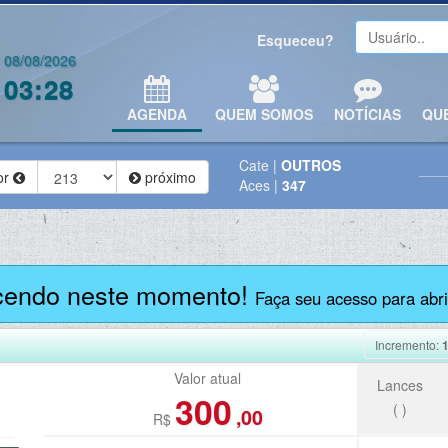
Esqueceu?
08/08/2026
03:28
AGENDA
QUEM SOMOS
NOTÍCIAS
QU
Cate
|
OUTROS
or
próximo
Aces
|
347
cendo neste momento!
Faça seu acesso para abrir
Incremento:
Valor atual
Lances
300
(
)
,00
R$