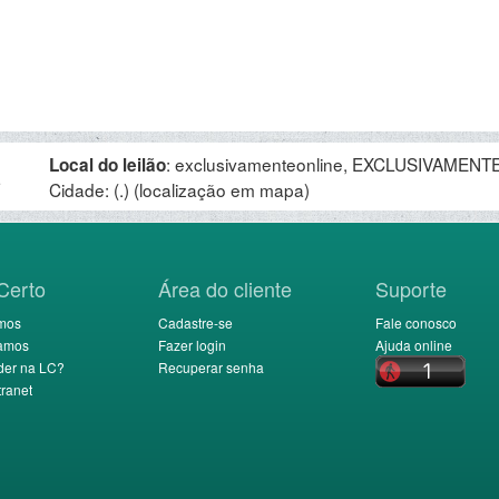
:
exclusivamenteonline, EXCLUSIVAMENTE 
Local do leilão
.
Cidade: (.)
(localização em mapa)
Certo
Área do cliente
Suporte
mos
Cadastre-se
Fale conosco
amos
Fazer login
Ajuda online
der na LC?
Recuperar senha
ranet