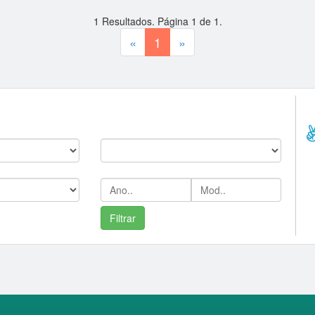
1
Resultados. Página
1
de
1
.
«
1
»
--
C
Marca:
c
Ano/Mod: