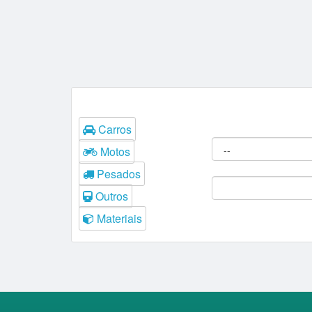
Tipos
Filtros do Leilão
Carros
Procedência:
Motos
Comitente:
Pesados
Outros
Materiais