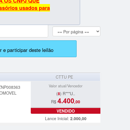
A OS CNPJ QUE
sórios usados para
 e participar deste leilão
CTTU PE
Valor atual/Vencedor
ZNP008363
TOMOVEL
(
8
) R***U..
4.400
R$
,00
VENDIDO
Lance Inicial:
2.000,00