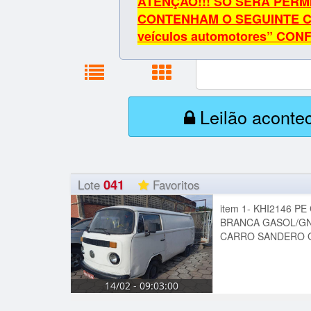
ATENÇÃO!!! SÓ SERÁ PERM
CONTENHAM O SEGUINTE CNAE 
veículos automotores” CO
Leilão aconte
041
Lote
Favoritos
item 1- KHI2146 
BRANCA GASOL/GN
CARRO SANDERO G
14/02 - 09:03:00