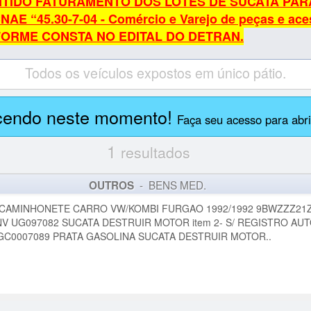
ITIDO FATURAMENTO DOS LOTES DE SUCATA PAR
“45.30-7-04 - Comércio e Varejo de peças e aces
NFORME CONSTA NO EDITAL DO DETRAN.
Todos os veículos expostos em único pátio.
cendo neste momento!
Faça seu acesso para abrir
1
resultados
- BENS MED.
OUTROS
PE CAMINHONETE CARRO VW/KOMBI FURGAO 1992/1992 9BWZZZ21
V UG097082 SUCATA DESTRUIR MOTOR item 2- S/ REGISTRO AU
C0007089 PRATA GASOLINA SUCATA DESTRUIR MOTOR..