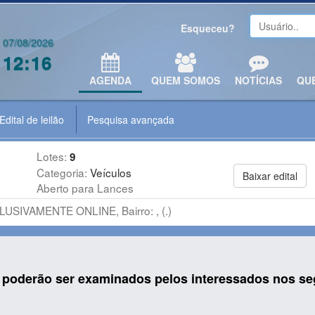
Esqueceu?
07/08/2026
12:16
AGENDA
QUEM SOMOS
NOTÍCIAS
QU
Edital de leilão
Pesquisa avançada
Lotes:
9
Categoria:
Veículos
Baixar edital
Aberto para Lances
LUSIVAMENTE ONLINE, Bairro: , (.)
o poderão ser examinados pelos interessados nos seg