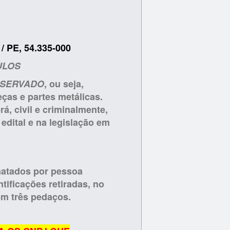
 PE, 54.335-000
ULOS
NSERVADO
, ou seja,
ças e partes metálicas.
á, civil e criminalmente,
edital e na legislação em
matados por pessoa
tificações retiradas, no
em três pedaços.