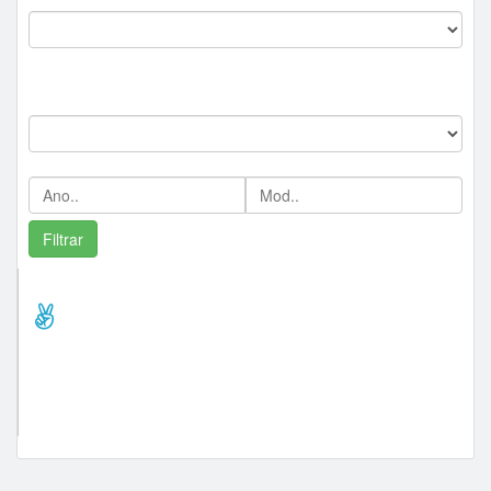
--
Marca:
Ano/Mod:
Comprador Destaque/Pontos
lance_presencial (465)
venezatransportes (48)
cezarfitnnes (43)
guiner (37)
jarllysomsilva (24)