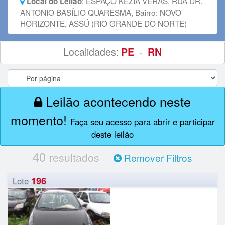
:
ESPAÇO KÉZIA VERAS, RUA DR.
Local do Leilão
ANTONIO BASÍLIO QUARESMA, Bairro: NOVO
HORIZONTE, ASSÚ (RIO GRANDE DO NORTE)
Localidades:
-
PE
RN
Leilão acontecendo neste
momento!
Faça seu acesso para abrir e participar
deste leilão
40
resultados
Remover Filtros
196
Lote