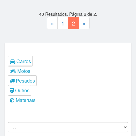
40
Resultados. Página
2
de
2
.
«
1
2
»
Tipos
Carros
Motos
Pesados
Outros
Materiais
Filtros do Leilão
Procedência:
Comitente: