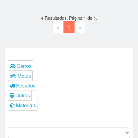
4
Resultados. Página
1
de
1
.
«
1
»
Tipos
Carros
Motos
Pesados
Outros
Materiais
Filtros do Leilão
Procedência: