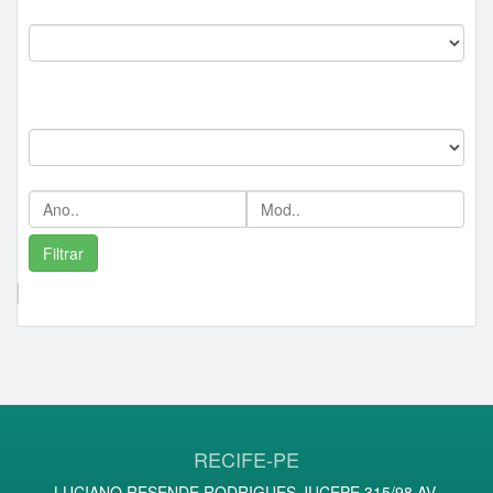
Comitente:
--
Marca:
Ano/Mod:
Comprador Destaque/Pontos
RECIFE-PE
LUCIANO RESENDE RODRIGUES JUCEPE 315/98 AV.