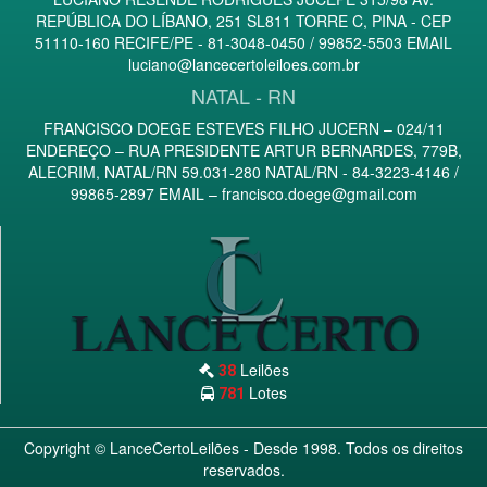
REPÚBLICA DO LÍBANO, 251 SL811 TORRE C, PINA - CEP
51110-160 RECIFE/PE - 81-3048-0450 / 99852-5503 EMAIL
luciano@lancecertoleiloes.com.br
NATAL - RN
FRANCISCO DOEGE ESTEVES FILHO JUCERN – 024/11
ENDEREÇO – RUA PRESIDENTE ARTUR BERNARDES, 779B,
ALECRIM, NATAL/RN 59.031-280 NATAL/RN - 84-3223-4146 /
99865-2897 EMAIL –
francisco.doege@gmail.com
Leilões
38
Lotes
781
Copyright ©
LanceCertoLeilões
- Desde 1998. Todos os direitos
reservados.