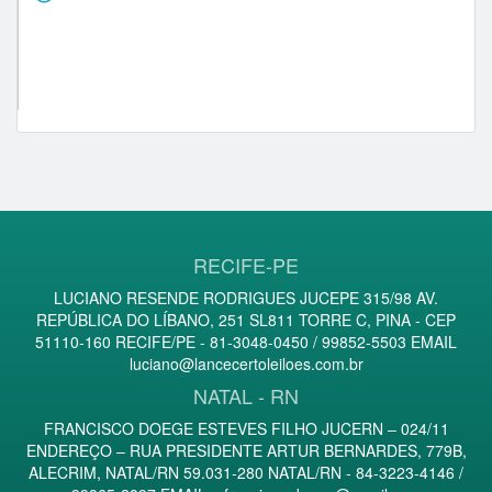
bagre123@ (155)
robsoncampos (99)
rikelmi (73)
danielcar10 (68)
RECIFE-PE
LUCIANO RESENDE RODRIGUES JUCEPE 315/98 AV.
REPÚBLICA DO LÍBANO, 251 SL811 TORRE C, PINA - CEP
51110-160 RECIFE/PE - 81-3048-0450 / 99852-5503 EMAIL
luciano@lancecertoleiloes.com.br
NATAL - RN
FRANCISCO DOEGE ESTEVES FILHO JUCERN – 024/11
ENDEREÇO – RUA PRESIDENTE ARTUR BERNARDES, 779B,
ALECRIM, NATAL/RN 59.031-280 NATAL/RN - 84-3223-4146 /