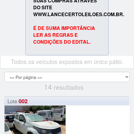
SUAS COMPRAS ATRAVÉS
DO SITE
WWW.LANCECERTOLEILOES.COM.BR.
É DE SUMA IMPORTÂNCIA
LER AS REGRAS E
CONDIÇÕES DO EDITAL.
Todos os veículos expostos em único pátio.
14
resultados
002
Lote