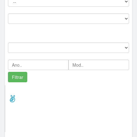
Comitente:
--
Marca:
Ano/Mod:
Comprador Destaque/Pontos
hrvdiamond (41)
calisto soares (36)
jandurval (35)
rachido (33)
alexpinheiro (31)