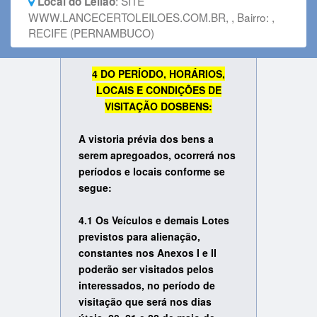
:
SITE
Local do Leilão
WWW.LANCECERTOLEILOES.COM.BR, , Bairro: ,
RECIFE (PERNAMBUCO)
4 DO PERÍODO, HORÁRIOS,
LOCAIS E CONDIÇÕES DE
VISITAÇÃO DOSBENS:
A vistoria prévia dos bens a
serem apregoados, ocorrerá nos
períodos e locais conforme se
segue:
4.1 Os Veículos e demais Lotes
previstos para alienação,
constantes nos Anexos I e II
poderão ser visitados pelos
interessados, no período de
visitação que será nos dias