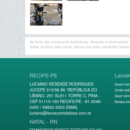
As fotos são meramente ilustrativas, devendo o arrematante
visitar os bens para tomar ciência das reais condições físicas
RECIFE-PE
Lance
LUCIANO RESENDE RODRIGUES
Quem so
JUCEPE 315/98 AV. REPÚBLICA DO
Onde est
LÍBANO, 251 SL811 TORRE C, PINA -
Quer ven
CEP 51110-160 RECIFE/PE - 81-3048-
Nossa ext
0450 / 99852-5503 EMAIL
luciano@lancecertoleiloes.com.br
NATAL - RN