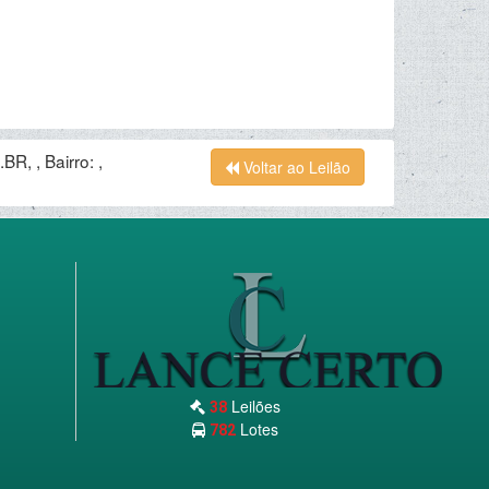
 , Bairro: ,
Voltar ao Leilão
Leilões
38
Lotes
782