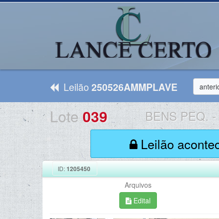
Leilão
250526AMMPLAVE
anteri
Lote
039
BENS PEQ.
-
Leilão aconte
ID:
1205450
Arquivos
Edital