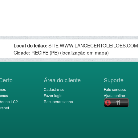
:
SITE WWW.LANCECERTOLEILOES.COM.BR,
Local do leilão
.
Cidade: RECIFE (PE)
(localização em mapa)
Certo
Área do cliente
Suporte
mos
Cadastre-se
Fale conosco
amos
Fazer login
Ajuda online
der na LC?
Recuperar senha
ranet