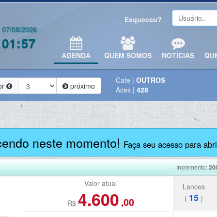
Esqueceu?
07/08/2026
01:57
AGENDA
QUEM SOMOS
NOTÍCIAS
QU
Cate
|
OUTROS
or
próximo
Aces
|
428
cendo neste momento!
Faça seu acesso para abrir
Incremento:
20
Valor atual
Lances
4.600
15
(
)
,00
R$