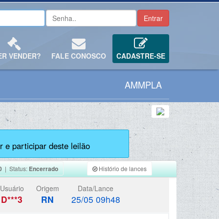
ER VENDER?
FALE CONOSCO
CADASTRE-SE
AMMPLA
 e participar deste leilão
0
| Status:
Encerrado
Histório de lances
Usuário
Origem
Data/Lance
D***3
RN
25/05 09h48