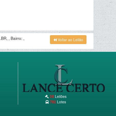
 , Bairro: ,
Voltar ao Leilão
Leilões
38
Lotes
782