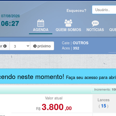
Esqueceu?
07/08/2026
06:27
AGENDA
QUEM SOMOS
NOTÍCIAS
QU
Cate
|
OUTROS
or
próximo
Aces
|
352
cendo neste momento!
Faça seu acesso para abrir
Incremento:
10
Valor atual
Lances
3.800
15
(
)
,00
R$