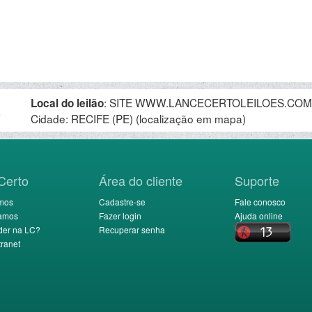
:
SITE WWW.LANCECERTOLEILOES.COM.BR,
Local do leilão
.
Cidade: RECIFE (PE)
(localização em mapa)
Certo
Área do cliente
Suporte
mos
Cadastre-se
Fale conosco
amos
Fazer login
Ajuda online
der na LC?
Recuperar senha
ranet