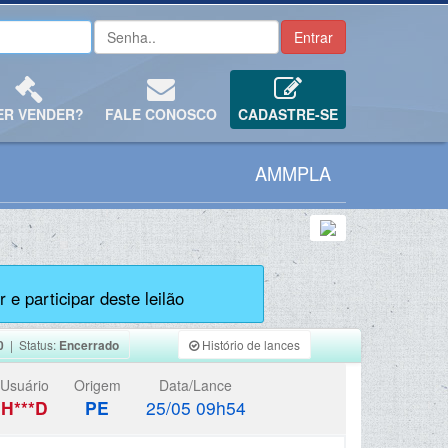
ER VENDER?
FALE CONOSCO
CADASTRE-SE
AMMPLA
 e participar deste leilão
0
| Status:
Encerrado
Histório de lances
Usuário
Origem
Data/Lance
H***D
PE
25/05 09h54