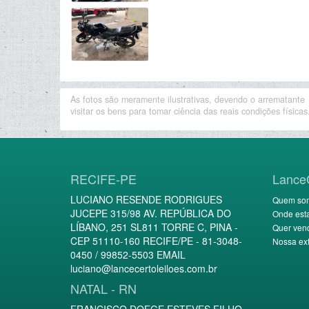
As fotos são meramente ilustrativas, devendo o arrematante
visitar os bens para tomar ciência das reais condições físicas
RECIFE-PE
Lance
LUCIANO RESENDE RODRIGUES
Quem so
JUCEPE 315/98 AV. REPÚBLICA DO
Onde est
LÍBANO, 251 SL811 TORRE C, PINA -
Quer ven
CEP 51110-160 RECIFE/PE - 81-3048-
Nossa ext
0450 / 99852-5503 EMAIL
luciano@lancecertoleiloes.com.br
NATAL - RN