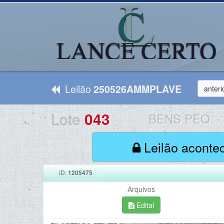
Leilão
250526AMMPLAVE
anteri
Lote
043
BENS PEQ.
-
Leilão aconte
ID:
1205475
Arquivos
Edital