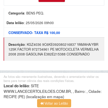
Categoria
:
BENS PEQ.
Data leilão
:
25/05/2026 09h00
CONSERVADO- TAXA R$ 100,00
Descrição
:
KGZ4036 9C6KE092080216837 YAMAHA/YBR
125K FACTOR 972734961 PE MOTOCICLETA VERMELHA
2008 2008 GASOLINA E382E215388 CONSERVADO
As fotos são meramente ilustrativas, devendo o arrematante visitar os
bens para tomar ciência das reais condições físicas.
:
SITE
Local do leilão
WWW.LANCECERTOLEILOES.COM.BR, , Bairro: , Cidade:
RECIFE (PE)
(localização em mapa)
Voltar ao Leilão