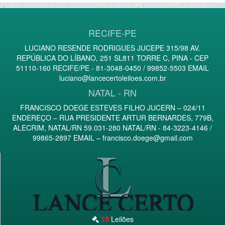
RECIFE-PE
LUCIANO RESENDE RODRIGUES JUCEPE 315/98 AV.
REPÚBLICA DO LÍBANO, 251 SL811 TORRE C, PINA - CEP
51110-160 RECIFE/PE - 81-3048-0450 / 99852-5503 EMAIL
luciano@lancecertoleiloes.com.br
NATAL - RN
FRANCISCO DOEGE ESTEVES FILHO JUCERN – 024/11
ENDEREÇO – RUA PRESIDENTE ARTUR BERNARDES, 779B,
ALECRIM, NATAL/RN 59.031-280 NATAL/RN - 84-3223-4146 /
99865-2897 EMAIL –
francisco.doege@gmail.com
Leilões
38