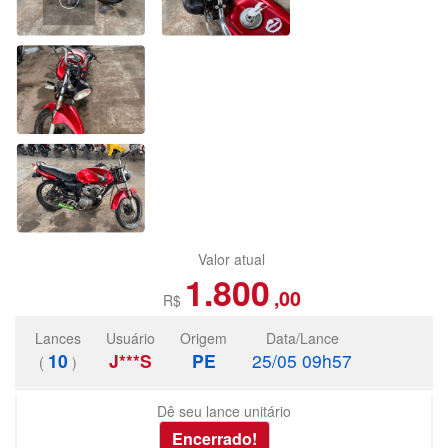
Valor atual
1.800
,00
R$
Lances
Usuário
Origem
Data/Lance
10
J***S
PE
25/05 09h57
(
)
Dê seu lance unitário