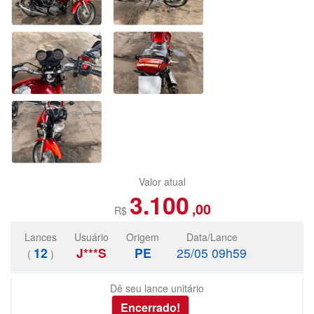
Valor atual
3.100
,00
R$
Lances
Usuário
Origem
Data/Lance
12
J***S
PE
25/05 09h59
(
)
Dê seu lance unitário