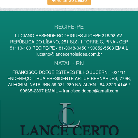
Voltar ao Leilão
RECIFE-PE
LUCIANO RESENDE RODRIGUES JUCEPE 315/98 AV.
REPÚBLICA DO LÍBANO, 251 SL811 TORRE C, PINA - CEP
51110-160 RECIFE/PE - 81-3048-0450 / 99852-5503 EMAIL
luciano@lancecertoleiloes.com.br
NATAL - RN
FRANCISCO DOEGE ESTEVES FILHO JUCERN – 024/11
ENDEREÇO – RUA PRESIDENTE ARTUR BERNARDES, 779B,
ALECRIM, NATAL/RN 59.031-280 NATAL/RN - 84-3223-4146 /
99865-2897 EMAIL –
francisco.doege@gmail.com