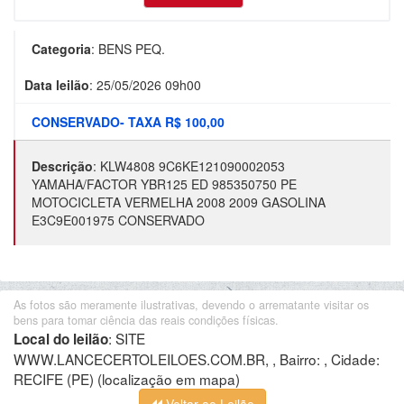
Categoria
:
BENS PEQ.
Data leilão
:
25/05/2026 09h00
CONSERVADO- TAXA R$ 100,00
Descrição
:
KLW4808 9C6KE121090002053
YAMAHA/FACTOR YBR125 ED 985350750 PE
MOTOCICLETA VERMELHA 2008 2009 GASOLINA
E3C9E001975 CONSERVADO
As fotos são meramente ilustrativas, devendo o arrematante visitar os
bens para tomar ciência das reais condições físicas.
:
SITE
Local do leilão
WWW.LANCECERTOLEILOES.COM.BR, , Bairro: , Cidade:
RECIFE (PE)
(localização em mapa)