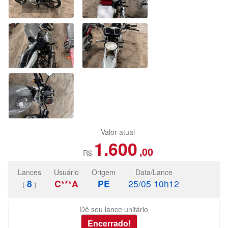
Valor atual
1.600
,00
R$
Lances
Usuário
Origem
Data/Lance
8
C***A
PE
25/05 10h12
(
)
Dê seu lance unitário