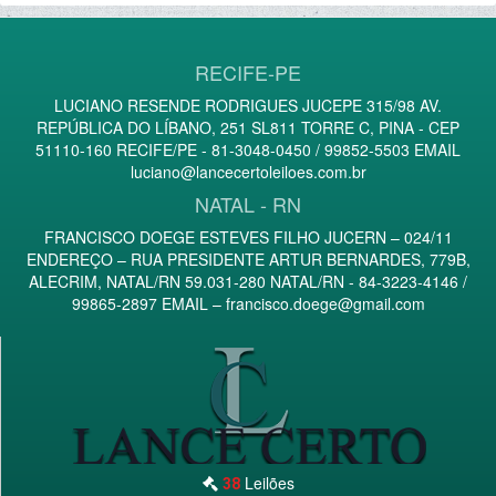
RECIFE-PE
LUCIANO RESENDE RODRIGUES JUCEPE 315/98 AV.
REPÚBLICA DO LÍBANO, 251 SL811 TORRE C, PINA - CEP
51110-160 RECIFE/PE - 81-3048-0450 / 99852-5503 EMAIL
luciano@lancecertoleiloes.com.br
NATAL - RN
FRANCISCO DOEGE ESTEVES FILHO JUCERN – 024/11
ENDEREÇO – RUA PRESIDENTE ARTUR BERNARDES, 779B,
ALECRIM, NATAL/RN 59.031-280 NATAL/RN - 84-3223-4146 /
99865-2897 EMAIL –
francisco.doege@gmail.com
Leilões
38