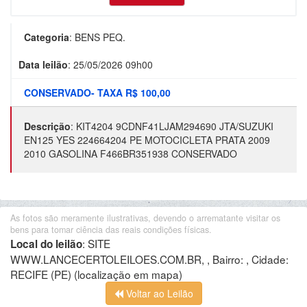
Categoria
:
BENS PEQ.
Data leilão
:
25/05/2026 09h00
CONSERVADO- TAXA R$ 100,00
Descrição
:
KIT4204 9CDNF41LJAM294690 JTA/SUZUKI
EN125 YES 224664204 PE MOTOCICLETA PRATA 2009
2010 GASOLINA F466BR351938 CONSERVADO
As fotos são meramente ilustrativas, devendo o arrematante visitar os
bens para tomar ciência das reais condições físicas.
:
SITE
Local do leilão
WWW.LANCECERTOLEILOES.COM.BR, , Bairro: , Cidade:
RECIFE (PE)
(localização em mapa)
Voltar ao Leilão