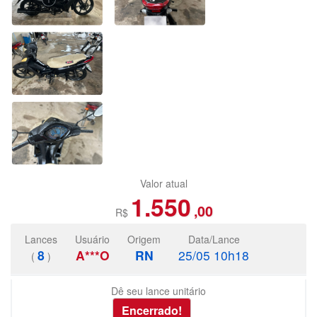
Valor atual
1.550
,00
R$
Lances
Usuário
Origem
Data/Lance
8
A***O
RN
25/05 10h18
(
)
Dê seu lance unitário