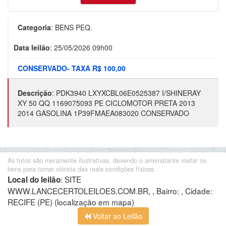
Categoria
:
BENS PEQ.
Data leilão
:
25/05/2026 09h00
CONSERVADO- TAXA R$ 100,00
Descrição
:
PDK3940 LXYXCBL06E0525387 I/SHINERAY
XY 50 QQ 1169075093 PE CICLOMOTOR PRETA 2013
2014 GASOLINA 1P39FMAEA083020 CONSERVADO
As fotos são meramente ilustrativas, devendo o arrematante visitar os
bens para tomar ciência das reais condições físicas.
:
SITE
Local do leilão
WWW.LANCECERTOLEILOES.COM.BR, , Bairro: , Cidade:
RECIFE (PE)
(localização em mapa)
Voltar ao Leilão