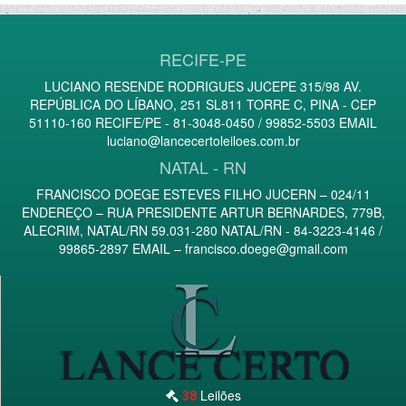
RECIFE-PE
LUCIANO RESENDE RODRIGUES JUCEPE 315/98 AV.
REPÚBLICA DO LÍBANO, 251 SL811 TORRE C, PINA - CEP
51110-160 RECIFE/PE - 81-3048-0450 / 99852-5503 EMAIL
luciano@lancecertoleiloes.com.br
NATAL - RN
FRANCISCO DOEGE ESTEVES FILHO JUCERN – 024/11
ENDEREÇO – RUA PRESIDENTE ARTUR BERNARDES, 779B,
ALECRIM, NATAL/RN 59.031-280 NATAL/RN - 84-3223-4146 /
99865-2897 EMAIL –
francisco.doege@gmail.com
Leilões
38