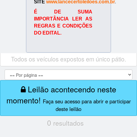
SITE
www.lancecertoleiloes.com.br
.
É DE SUMA
IMPORTÂNCIA LER AS
REGRAS E CONDIÇÕES
DO EDITAL.
Todos os veículos expostos em único pátio.
Leilão acontecendo neste
momento!
Faça seu acesso para abrir e participar
deste leilão
0
resultados