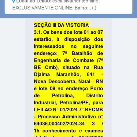
:
exclusivamenteonline,
Local do Leilão
EXCLUSIVAMENTE ONLINE, Bairro: , (.)
SEÇÃO III DA VISTORIA
3.1. Os bens dos lote 01 ao 07
estarão, à disposição dos
interessados no seguinte
endereço: 7º
Batalhão de
Engenharia de Combate (7º
BE Cmb)
, situado na Rua
Djalma Maranhão, 641 -
Nova
Descoberta, Natal - RN
e
lote 08 no endereço Porto
de Petrolina, Distrito
Industrial, Petrolina/PE
, para
LEILÃO N° 01/2024 7° BECMB
- Processo Administrativo n°
64036.004402/2024-34 3 /
15
conhecimento e exames