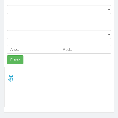
Comitente:
--
Marca:
Ano/Mod:
Comprador Destaque/Pontos
pbcaminhoes1 (94)
tubarâolondrina (59)
anelpecas2020 (52)
grupososucatasse (33)
sucatadoalex (23)