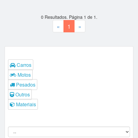
0
Resultados. Página
1
de
1
.
«
1
»
Tipos
Carros
Motos
Pesados
Outros
Materiais
Filtros do Leilão
Procedência: