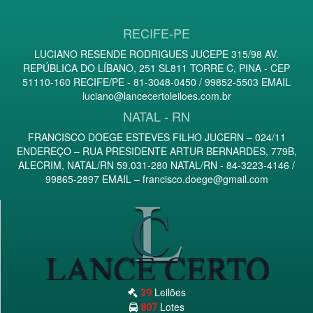
RECIFE-PE
LUCIANO RESENDE RODRIGUES JUCEPE 315/98 AV.
REPÚBLICA DO LÍBANO, 251 SL811 TORRE C, PINA - CEP
51110-160 RECIFE/PE - 81-3048-0450 / 99852-5503 EMAIL
luciano@lancecertoleiloes.com.br
NATAL - RN
FRANCISCO DOEGE ESTEVES FILHO JUCERN – 024/11
ENDEREÇO – RUA PRESIDENTE ARTUR BERNARDES, 779B,
ALECRIM, NATAL/RN 59.031-280 NATAL/RN - 84-3223-4146 /
99865-2897 EMAIL –
francisco.doege@gmail.com
Leilões
39
Lotes
807