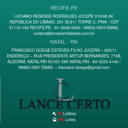
RECIFE-PE
LUCIANO RESENDE RODRIGUES JUCEPE 315/98 AV.
REPÚBLICA DO LÍBANO, 251 SL811 TORRE C, PINA - CEP
51110-160 RECIFE/PE - 81-3048-0450 / 99852-5503 EMAIL
luciano@lancecertoleiloes.com.br
NATAL - RN
FRANCISCO DOEGE ESTEVES FILHO JUCERN – 024/11
ENDEREÇO – RUA PRESIDENTE ARTUR BERNARDES, 779B,
ALECRIM, NATAL/RN 59.031-280 NATAL/RN - 84-3223-4146 /
99865-2897 EMAIL –
francisco.doege@gmail.com
Leilões
38
Lotes
781