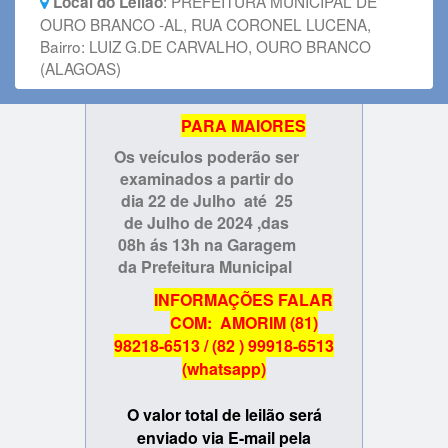
:
PREFEITURA MUNICIPAL DE
Local do Leilão
OURO BRANCO -AL, RUA CORONEL LUCENA,
Bairro: LUIZ G.DE CARVALHO, OURO BRANCO
(ALAGOAS)
PARA MAIORES
Os veículos poderão ser
examinados a partir do
dia 22 de Julho até 25
de Julho de 2024 ,das
08h ás 13h na Garagem
da Prefeitura Municipal
INFORMAÇÕES FALAR
COM: AMORIM (81)
98218-6513 / (82 ) 99918-6513
(whatsapp)
O valor total de leilão será
enviado via E-mail pela