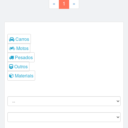
«
1
»
Tipos
Carros
Motos
Pesados
Outros
Materiais
Filtros do Leilão
Procedência:
Comitente:
--