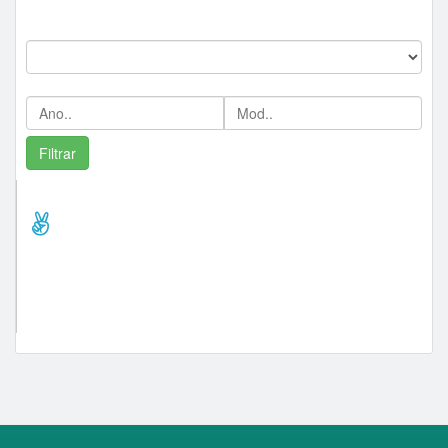
Marca:
Ano/Mod:
Comprador Destaque/Pontos
tonidourado (74)
valenca2020 (56)
célio2024 (52)
lance_presencial (52)
damiao30 (38)