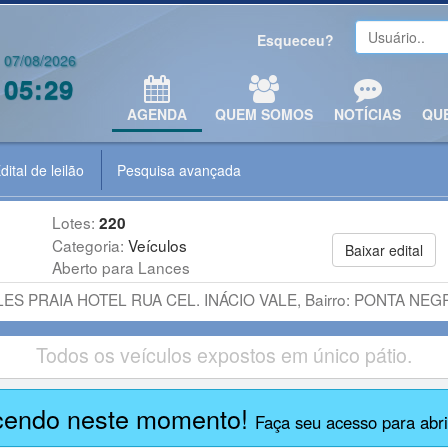
Esqueceu?
07/08/2026
05:29
AGENDA
QUEM SOMOS
NOTÍCIAS
QU
dital de leilão
Pesquisa avançada
Lotes:
220
Categoria:
Veículos
Baixar edital
Aberto para Lances
ES PRAIA HOTEL RUA CEL. INÁCIO VALE, Bairro: PONTA NE
Todos os veículos expostos em único pátio.
cendo neste momento!
Faça seu acesso para abrir