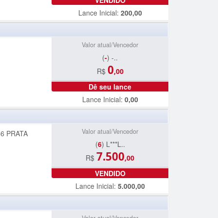
VENDIDO
Lance Inicial:
200,00
Valor atual/Vencedor
(
-
) -..
0
R$
,00
Dê seu lance
Lance Inicial:
0,00
Valor atual/Vencedor
56 PRATA
(
6
) L***L..
7.500
R$
,00
VENDIDO
Lance Inicial:
5.000,00