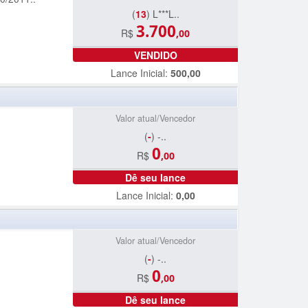
(
13
) L***L..
3.700
R$
,00
VENDIDO
Lance Inicial:
500,00
Valor atual/Vencedor
(
-
) -..
0
R$
,00
Dê seu lance
Lance Inicial:
0,00
Valor atual/Vencedor
(
-
) -..
0
R$
,00
Dê seu lance