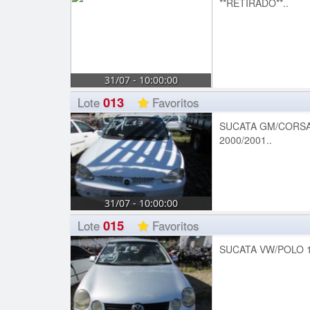
**RETIRADO**..
31/07 - 10:00:00
013
Lote
Favoritos
SUCATA GM/CORSA
2000/2001..
31/07 - 10:00:00
015
Lote
Favoritos
SUCATA VW/POLO 1