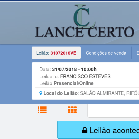
Leilão:
31072018VE
Condições de venda
E
Data:
31/07/2018 - 10:00h
Leiloeiro:
FRANCISCO ESTEVES
Leilão
Presencial/Online
:
SALÃO ALMIRANTE, RIFÓL
Local do Leilão
Leilão aconte