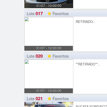
31/07 - 10:00:00
017
Lote
Favoritos
RETIRADO..
31/07 - 10:00:00
020
Lote
Favoritos
**RETIRADO**..
31/07 - 10:00:00
021
Lote
Favoritos
SUCATA FORD/ECOS