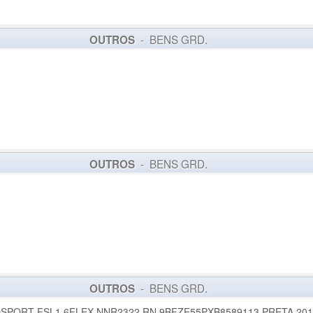
- BENS GRD.
OUTROS
- BENS GRD.
OUTROS
- BENS GRD.
OUTROS
PORT FSL1.6FLEX NNR2322 RN 9BFZE55PXB8589113 PRETA 2010