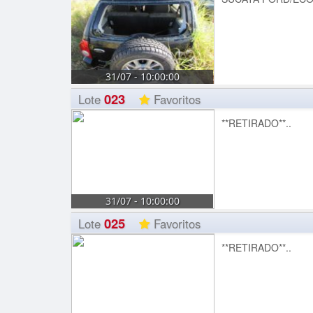
31/07 - 10:00:00
023
Lote
Favoritos
**RETIRADO**..
31/07 - 10:00:00
025
Lote
Favoritos
**RETIRADO**..