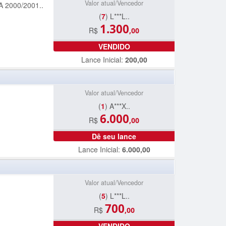
Valor atual/Vencedor
2000/2001..
(
7
) L***L..
1.300
R$
,00
VENDIDO
Lance Inicial:
200,00
Valor atual/Vencedor
(
1
) A***X..
6.000
R$
,00
Dê seu lance
Lance Inicial:
6.000,00
Valor atual/Vencedor
(
5
) L***L..
700
R$
,00