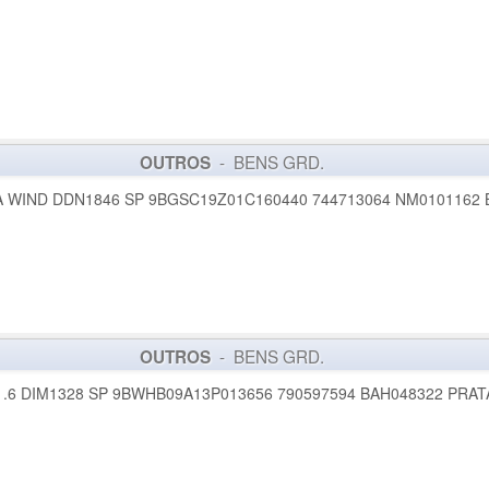
- BENS GRD.
OUTROS
 WIND DDN1846 SP 9BGSC19Z01C160440 744713064 NM0101162
- BENS GRD.
OUTROS
.6 DIM1328 SP 9BWHB09A13P013656 790597594 BAH048322 PRATA 