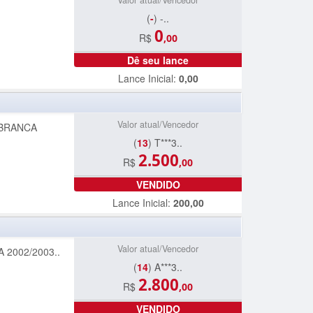
Valor atual/Vencedor
(
-
) -..
0
R$
,00
Dê seu lance
Lance Inicial:
0,00
Valor atual/Vencedor
 BRANCA
(
13
) T***3..
2.500
R$
,00
VENDIDO
Lance Inicial:
200,00
Valor atual/Vencedor
2002/2003..
(
14
) A***3..
2.800
R$
,00
VENDIDO