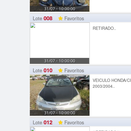
31/07 - 10:00:00
008
Lote
Favoritos
RETIRADO..
31/07 - 10:00:00
010
Lote
Favoritos
VEICULO HONDA/CI
2003/2004..
31/07 - 10:00:00
012
Lote
Favoritos