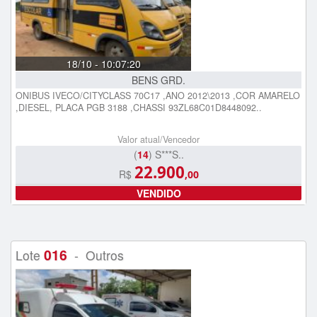
18/10 - 10:07:20
BENS GRD.
ONIBUS IVECO/CITYCLASS 70C17 ,ANO 2012\2013 ,COR AMARELO
,DIESEL, PLACA PGB 3188 ,CHASSI 93ZL68C01D8448092..
Valor atual/Vencedor
(
14
) S***S..
22.900
R$
,00
VENDIDO
016
Lote
- Outros