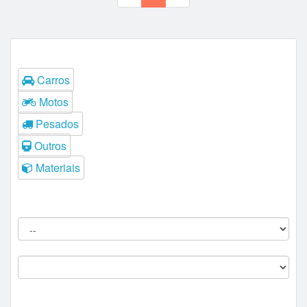
Tipos
Carros
Motos
Pesados
Outros
Materiais
Filtros do Leilão
Procedência:
Comitente:
--