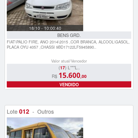
18/10 - 10:00:40
BENS GRD.
FIAT\PALIO FIRE, ANO 2014\2015 ,COR BRANCA, ALCOOL\GASOL,
PLACA OYU 4057 ,CHASSI 9BD17122LF5945890..
Valor atual/Vencedor
(
17
) L***L..
15.600
R$
,00
VENDIDO
012
Lote
- Outros