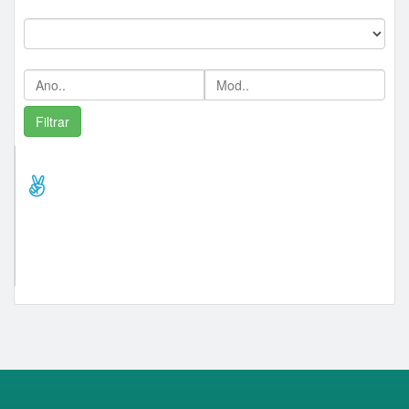
Marca:
Ano/Mod:
Comprador Destaque/Pontos
lance_presencial (245)
d20 peças (66)
sucataodoonibus (55)
mziasch (31)
lima34 (25)