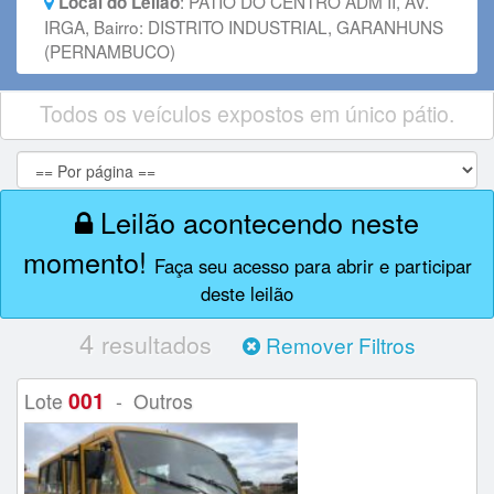
:
PÁTIO DO CENTRO ADM II, AV.
Local do Leilão
IRGA, Bairro: DISTRITO INDUSTRIAL, GARANHUNS
(PERNAMBUCO)
Todos os veículos expostos em único pátio.
Leilão acontecendo neste
momento!
Faça seu acesso para abrir e participar
deste leilão
4
resultados
Remover Filtros
001
Lote
- Outros