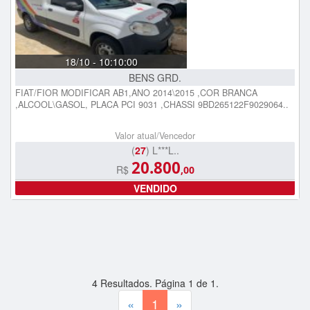
18/10 - 10:10:00
BENS GRD.
FIAT/FIOR MODIFICAR AB1,ANO 2014\2015 ,COR BRANCA
,ALCOOL\GASOL, PLACA PCI 9031 ,CHASSI 9BD265122F9029064..
Valor atual/Vencedor
(
27
) L***L..
20.800
R$
,00
VENDIDO
4
Resultados. Página
1
de
1
.
«
1
»