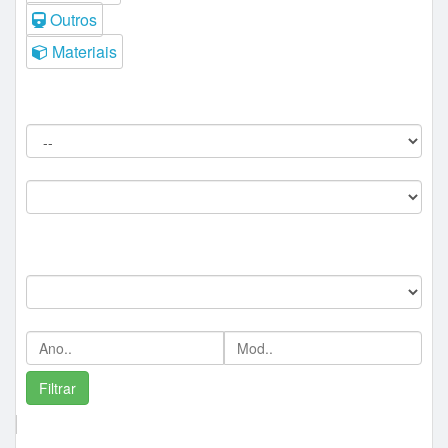
Outros
Materiais
Filtros do Leilão
Procedência:
Comitente:
--
Marca:
Ano/Mod:
Comprador Destaque/Pontos